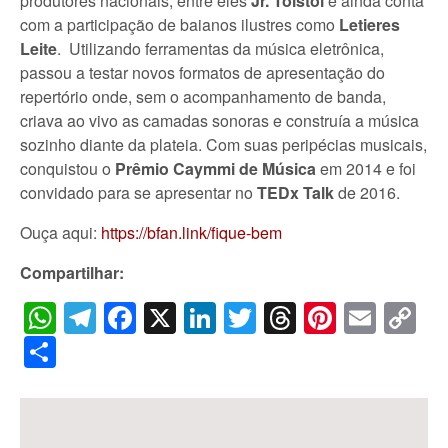
produtores nacionais, entre eles
Jr. Tolstói
e ainda conta
com a participação de baianos ilustres como
Letieres
Leite
. Utilizando ferramentas da música eletrônica,
passou a testar novos formatos de apresentação do
repertório onde, sem o acompanhamento de banda,
criava ao vivo as camadas sonoras e construía a música
sozinho diante da plateia. Com suas peripécias musicais,
conquistou o
Prêmio
Caymmi de Música
em 2014 e foi
convidado para se apresentar no
TEDx Talk
de 2016.
Ouça aqui:
https://bfan.link/fique-bem
Compartilhar:
WhatsApp
Telegram
Facebook
X
LinkedIn
Twitter
Threads
Pintere
Emai
C
Li
Share