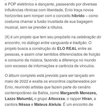
é POP eletrônico e dançante, passeando por diversas
influências rítmicas com liberdade, Enio traça novos
horizontes sem romper com o conceito
híbrido
– como
costuma chamar a fusão inusitada de sua bagagem
musical, sem se prender a rótulos.
|X| é um projeto que tem seu propósito na
celebração do
encontro
, no d
iálogo entre vanguarda e tradição
. O
projeto busca a construção do
ELO REAL
entre as
pessoas, e assim criar sentidos diferenciados de fruição
e consumo da música, fazendo a diferença no mundo
com excesso de informações e carência de vínculos.
O álbum completo está previsto para ser lançado em
maio de 2022 e exalta os encontros capitaneados por
Enio, reunindo artistas que fazem parte do cenário
contemporâneo da Bahia, como
Margareth Menezes,
Lazzo Matumbi,
o grupo
Attooxxa
, o rapper
Hiran
, a
cantora
Nêssa
e
Mateus Aleluia
. É um encontro de