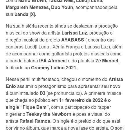
como
Mano Brown, Tássia Reis, Luedji Luna,
Margareth Menezes, Duo Yoún
, acompanhados pela
sua
banda |X|.
Na sua história recente ainda se destacam a produção
musical do show da artista
Larissa Luz
, produção e
direção musical do projeto
AYABASS
( encontro das
cantoras Luedji Luna , Xênia França e Larissa Luz), além
de acompanhar como guitarrista projetos musicais como
a banda baiana
IFÁ Afrobea
t e do pianista
Zé Manoel
,
indicado ao
Grammy Latino 2021
.
Nesse perfil multifacetado, chegou o momento do
Artista
Enio
assumir o protagonismo para apresentar seu novo
álbum intitulado
IXI
(se pronuncia ixi). A primeira música
que chega ao público em
11 fevereiro de 2022 é o
single “Fique Bem”
, com a participação do rapper
nigeriano
Teekay tha Newborn
e poesia visual do
artista
Rafael Ramos
. O single é o prelúdio do que está
por vir no álbum, que marca a nova fase do artista. O som