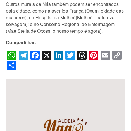
Outros murais de Nila também podem ser encontrados
pala cidade, como na avenida França (Oxum: cidade das
mulheres); no Hospital da Mulher (Mulher – natureza
selvagem); e no Conselho Regional de Enfermagem
(Mãe Stella de Oxossi o nosso tempo é agora).
Compartilhar:
WhatsApp
Telegram
Facebook
X
LinkedIn
Twitter
Threads
Pintere
Emai
C
Li
Share