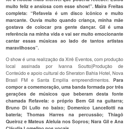
muito feliz e ansiosa com esse show!”. Maíra Freitas
completa: “Refavela é um disco icônico e muito
marcante. Ouvia muito quando criança, minha mãe
gostava de colocar pra gente dançar. Gil é uma
referência na minha vida e vai ser muito emocionante
cantar essas músicas ao lado de tantos artistas
maravilhosos”.
O show é uma realização da Xirê Eventos, com produção
local assinada por Ivanna Soutto|Produção de
Conteúdo e apoio cultural do Sheraton Bahia Hotel, Nova
Brasil FM e Santa Empilia empreendimentos.
Para
compor a comemoração, uma banda formada por três
gerações de músicos que beberam desta fonte
chamada Refavela: o próprio Bem Gil na guitarra;
Bruno Di Lullo no baixo; Domenico Lancellotti na
bateria; Thomas Harres na percussão; Thiagô
Queiroz e Mateus Aleluia nos Sopros; Nara Gil e Ana
Cláudia Lomelino nos vocais.