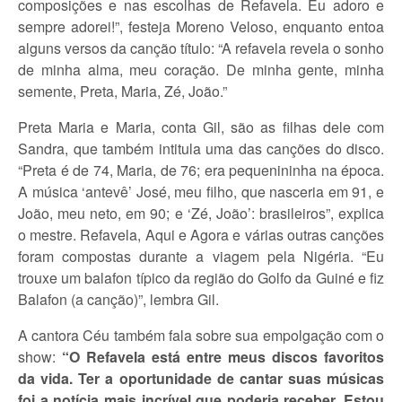
composições e nas escolhas de Refavela. Eu adoro e
sempre adorei!”, festeja Moreno Veloso, enquanto entoa
alguns versos da canção título: “A refavela revela o sonho
de minha alma, meu coração. De minha gente, minha
semente, Preta, Maria, Zé, João.”
Preta Maria e Maria, conta Gil, são as filhas dele com
Sandra, que também intitula uma das canções do disco.
“Preta é de 74, Maria, de 76; era pequenininha na época.
A música ‘antevê’ José, meu filho, que nasceria em 91, e
João, meu neto, em 90; e ‘Zé, João’: brasileiros”, explica
o mestre. Refavela, Aqui e Agora e várias outras canções
foram compostas durante a viagem pela Nigéria. “Eu
trouxe um balafon típico da região do Golfo da Guiné e fiz
Balafon (a canção)”, lembra Gil.
A cantora Céu também fala sobre sua empolgação com o
show:
“O Refavela está entre meus discos favoritos
da vida. Ter a oportunidade de cantar suas músicas
foi a notícia mais incrível que poderia receber. Estou