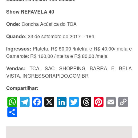
Show REFAVELA 40
Onde:
Concha Acústica do TCA
Quando:
23 de setembro de 2017 – 19h
Ingressos:
Plateia: R$ 80,00 /inteira e R$ 40,00/ meia e
Camarote: R$ 160,00 /inteira e R$ 80,00 /meia
Vendas:
TCA, SAC SHOPPING BARRA E BELA
VISTA, INGRESSORAPIDO.COM.BR
Compartilhar:
WhatsApp
Telegram
Facebook
X
LinkedIn
Twitter
Threads
Pintere
Emai
C
Li
Share