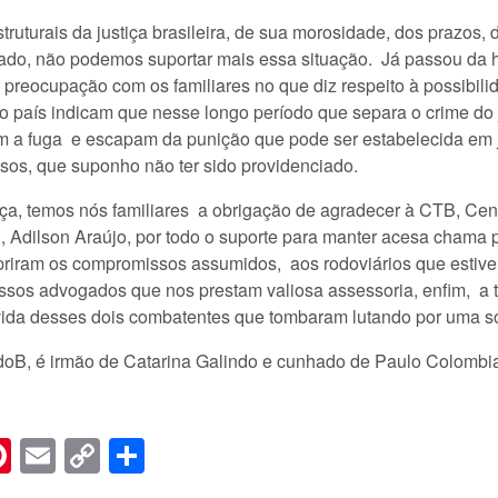
uturais da justiça brasileira, de sua morosidade, dos prazos, d
lado, não podemos suportar mais essa situação. Já passou da 
preocupação com os familiares no que diz respeito à possibili
no país indicam que nesse longo período que separa o crime do
m a fuga e escapam da punição que pode ser estabelecida em 
osos, que suponho não ter sido providenciado.
stiça, temos nós familiares a obrigação de agradecer à CTB, Ce
al, Adilson Araújo, por todo o suporte para manter acesa chama 
iram os compromissos assumidos, aos rodoviários que estiveram
ssos advogados que nos prestam valiosa assessoria, enfim, a 
 vida desses dois combatentes que tombaram lutando por uma so
CdoB, é irmão de Catarina Galindo e cunhado de Paulo Colombi
n
er
hreads
Pinterest
Email
Copy
Share
Link