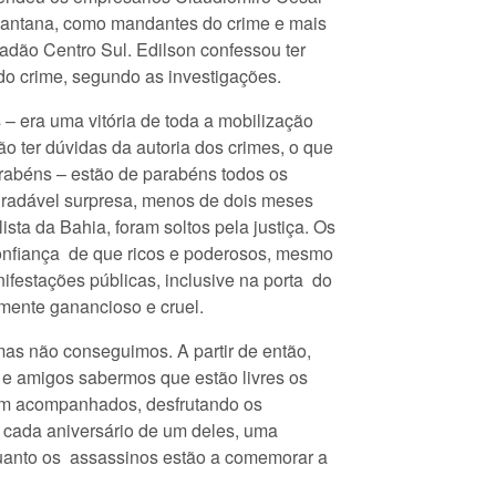
 Santana, como mandantes do crime e mais
adão Centro Sul. Edilson confessou ter
do crime, segundo as investigações.
 – era uma vitória de toda a mobilização
o ter dúvidas da autoria dos crimes, o que
arabéns – estão de parabéns todos os
gradável surpresa, menos de dois meses
ta da Bahia, foram soltos pela justiça. Os
sconfiança de que ricos e poderosos, mesmo
festações públicas, inclusive na porta do
mente ganancioso e cruel.
mas não conseguimos. A partir de então,
s e amigos sabermos que estão livres os
bem acompanhados, desfrutando os
A cada aniversário de um deles, uma
nquanto os assassinos estão a comemorar a