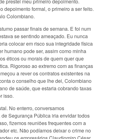
nde prestei meu primeiro depoimento.
 depoimento formal, o primeiro a ser feito.
ulo Colombiano.
tumo passar finais de semana. E foi num
estava se sentindo ameaçado. Eu nunca
ia colocar em risco sua integridade física
 ser humano pode ser, assim como minha
vios éticos ou morais de quem quer que
tica. Rigoroso ao extremo com as finanças
meçou a rever os contratos existentes na
conta o conselho que lhe dei, Colombiano
lano de saúde, que estaria cobrando taxas
 isso.
rutal. No enterro, conversamos
de Segurança Pública iria envidar todos
aso, fizemos reuniões frequentes com a
ador etc. Não podíamos deixar o crime no
prendeu os empresários Claudiomiro César