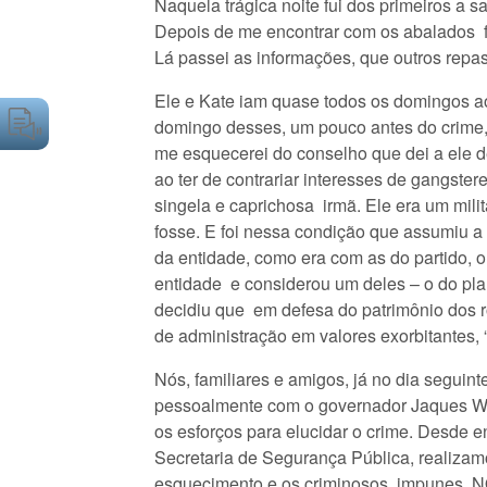
Naquela trágica noite fui dos primeiros a 
Depois de me encontrar com os abalados fam
Lá passei as informações, que outros rep
Ele e Kate iam quase todos os domingos a
domingo desses, um pouco antes do crime
me esquecerei do conselho que dei a ele d
ao ter de contrariar interesses de gangst
singela e caprichosa irmã. Ele era um mili
fosse. E foi nessa condição que assumiu a
da entidade, como era com as do partido, o
entidade e considerou um deles – o do pla
decidiu que em defesa do patrimônio dos ro
de administração em valores exorbitantes,
Nós, familiares e amigos, já no dia seguin
pessoalmente com o governador Jaques Wag
os esforços para elucidar o crime. Desde 
Secretaria de Segurança Pública, realizam
esquecimento e os criminosos, impunes. N