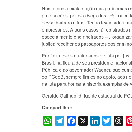
Nós temos a exata noção dos problemas estr
protelatórios pelos advogados. Por outro 
desse bárbaro crime. Tenho levantado uma 
empresários. Alguns casos já registrados 
especialmente endinheirados – , organiza
justiça recolher os passaportes dos crimin
Por fim, nestes quatro anos de luta por ju
Brasil, na figura de seu presidente nacion
Pública e ao governador Wagner, que cumpr
do PCdoB, sempre firmes no apoio, aos no
na luta para honrar a história exemplar de
Geraldo Galindo, dirigente estadual do P
Compartilhar:
WhatsApp
Telegram
Facebook
X
LinkedI
Twitt
T