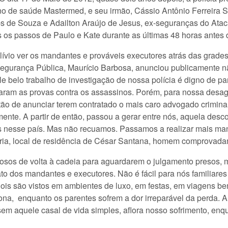
no de saúde Mastermed, e seu irmão, Cássio Antônio Ferreira
s de Souza e Adailton Araújo de Jesus, ex-seguranças do Atac
os passos de Paulo e Kate durante as últimas 48 horas antes 
alívio ver os mandantes e prováveis executores atrás das grades
Segurança Pública, Maurício Barbosa, anunciou publicamente nã
le belo trabalho de investigação de nossa polícia é digno de p
taram as provas contra os assassinos. Porém, para nossa desa
o de anunciar terem contratado o mais caro advogado criminalis
mente. A partir de então, passou a gerar entre nós, aquela de
 nesse país. Mas não recuamos. Passamos a realizar mais mani
ória, local de residência de César Santana, homem comprovada
inosos de volta à cadeia para aguardarem o julgamento presos, 
to dos mandantes e executores. Não é fácil para nós familiare
dois são vistos em ambientes de luxo, em festas, em viagens 
ona, enquanto os parentes sofrem a dor irreparável da perda. 
 sem aquele casal de vida simples, aflora nosso sofrimento, e