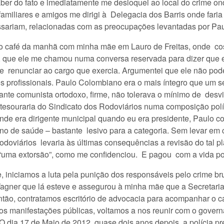
saber do fato e imediatamente me desloquei ao local do crime o
iliares e amigos me dirigi à Delegacia dos Barris onde faria o
assariam, relacionadas com as preocupações levantadas por Pa
o café da manhã com minha mãe em Lauro de Freitas, onde cos
, que ele me chamou numa conversa reservada para dizer que 
e renunciar ao cargo que exercia. Argumentei que ele não poder
eres profissionais. Paulo Colombiano era o mais íntegro que um
tante comunista ortodoxo, firme, não tolerava o mínimo de des
 tesouraria do Sindicato dos Rodoviários numa composição polí
nde era dirigente municipal quando eu era presidente, Paulo co
no de saúde – bastante lesivo para a categoria. Sem levar em 
doviários levaria às últimas consequências a revisão do tal p
 “uma extorsão”, como me confidenciou. E pagou com a vida por
te, iniciamos a luta pela punição dos responsáveis pelo crime b
ner que lá esteve e assegurou à minha mãe que a Secretaria 
então, contratamos escritório de advocacia para acompanhar o c
os manifestações públicas, voltamos a nos reunir com o govern
O dia 17 de Maio de 2012, quase dois anos depois, a polícia 