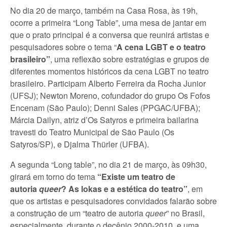
No dia 20 de março, também na Casa Rosa, às 19h,
ocorre a primeira “Long Table”, uma mesa de jantar em
que o prato principal é a conversa que reunirá artistas e
pesquisadores sobre o tema “
A cena LGBT e o teatro
brasileiro”
, uma reflexão sobre estratégias e grupos de
diferentes momentos históricos da cena LGBT no teatro
brasileiro. Participam Alberto Ferreira da Rocha Junior
(UFSJ); Newton Moreno, cofundador do grupo Os Fofos
Encenam (São Paulo); Denni Sales (PPGAC/UFBA);
Márcia Dailyn, atriz d’Os Satyros e primeira bailarina
travesti do Teatro Municipal de São Paulo (Os
Satyros/SP), e Djalma Thürler (UFBA).
A segunda “Long table”, no dia 21 de março, às 09h30,
girará em torno do tema
“Existe um teatro de
autoria
queer
? As lokas e a estética do teatro”
, em
que os artistas e pesquisadores convidados falarão sobre
a construção de um “teatro de autoria
queer
” no Brasil,
especialmente, durante o decênio 2000-2010, e uma