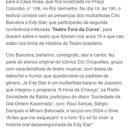
para a Casa Rosa, que fica localizada na Praça
Colombo, n° 106, no Rio Vermelho. No dia 19, às 19h, o
festival contará com as presenças dos multiartistas Ciro
Barcelos e Edy Star, que participarão da segunda
conferência intitulada “
Teatro Fora da Curva
“, para
falarem sobre o teatro que fizeram nos anos 70 e que não
estão nos livros de História do Teatro brasileiro.
Ciro Barcelos, bailarino, coreógrafo, ator e cantor, fez
parte do elenco original do icônico Dzi Croquettes, grupo
com características de teatro musical, com doses de
deboche e humor, que questionava os padrões de
gênero. Já Edy Star é um multiartista baiano de Juazeiro
que integrou o programa “A Hora da Criança”, na Rádio
Sociedade da Bahia; participou do disco “Sociedade da
Grã-Ordem Kavernista”, com Raul Seixas, Sérgio
Sampaio e Miriam Batucada; e lançou em 2024 o filme
“Antes que me esqueçam” e o livro “Eu só fiz viver: a
história oral desavergonhada de Edy Star”.