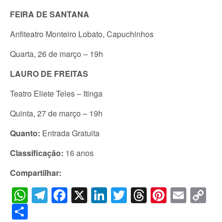
FEIRA DE SANTANA
Anfiteatro Monteiro Lobato, Capuchinhos
Quarta, 26 de março – 19h
LAURO DE FREITAS
Teatro Eliete Teles – Itinga
Quinta, 27 de março – 19h
Quanto:
Entrada Gratuita
Classificação:
16 anos
Compartilhar:
WhatsApp
Telegram
Facebook
X
LinkedIn
Twitter
Threads
Pintere
Emai
C
Li
Share