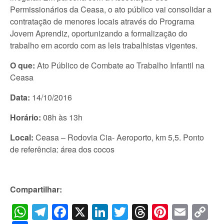
Permissionários da Ceasa, o ato público vai consolidar a
contratação de menores locais através do Programa
Jovem Aprendiz, oportunizando a formalização do
trabalho em acordo com as leis trabalhistas vigentes.
O que:
Ato Público de Combate ao Trabalho Infantil na
Ceasa
Data:
14/10/2016
Horário:
08h às 13h
Local:
Ceasa – Rodovia Cia- Aeroporto, km 5,5. Ponto
de referência: área dos cocos
Compartilhar:
WhatsApp
Telegram
Facebook
X
LinkedIn
Twitter
Threads
Pintere
Emai
C