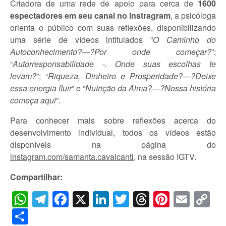
Criadora de uma rede de apoio para cerca de
1600
espectadores em seu canal no Instragram
, a psicóloga
orienta o público com suas reflexões, disponibilizando
uma série de vídeos intitulados “
O Caminho do
Autoconhecimento?—?Por onde começar?
”;
“
Autorresponsabilidade -. Onde suas escolhas te
levam?
”; “
Riqueza, Dinheiro e Prosperidade?—?Deixe
essa energia fluir
” e “
Nutrição da Alma?—?Nossa história
começa aqui
”.
Para conhecer mais sobre reflexões acerca do
desenvolvimento individual, todos os vídeos estão
disponíveis na página do
instagram.com/samanta.cavalcanti
, na sessão IGTV.
Compartilhar:
WhatsApp
Telegram
Facebook
X
LinkedIn
Twitter
Threads
Pintere
Emai
C
Li
Share