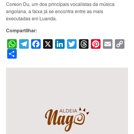
Coreon Du, um dos principais vocalistas da música
angolana, a faixa já se encontra entre as mais
executadas em Luanda.
Compartilhar:
WhatsApp
Telegram
Facebook
X
LinkedIn
Twitter
Threads
Pintere
Emai
C
Li
Share