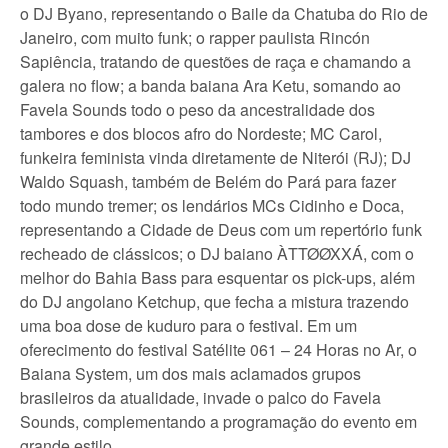
o DJ Byano, representando o Baile da Chatuba do Rio de
Janeiro, com muito funk; o rapper paulista Rincón
Sapiência, tratando de questões de raça e chamando a
galera no flow; a banda baiana Ara Ketu, somando ao
Favela Sounds todo o peso da ancestralidade dos
tambores e dos blocos afro do Nordeste; MC Carol,
funkeira feminista vinda diretamente de Niterói (RJ); DJ
Waldo Squash, também de Belém do Pará para fazer
todo mundo tremer; os lendários MCs Cidinho e Doca,
representando a Cidade de Deus com um repertório funk
recheado de clássicos; o DJ baiano ÀTTØØXXÁ, com o
melhor do Bahia Bass para esquentar os pick-ups, além
do DJ angolano Ketchup, que fecha a mistura trazendo
uma boa dose de kuduro para o festival. Em um
oferecimento do festival Satélite 061 – 24 Horas no Ar, o
Baiana System, um dos mais aclamados grupos
brasileiros da atualidade, invade o palco do Favela
Sounds, complementando a programação do evento em
grande estilo.