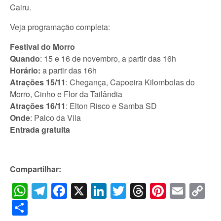
Cairu.
Veja programação completa:
Festival do Morro
Quando
: 15 e 16 de novembro, a partir das 16h
Horário:
a partir das 16h
Atrações 15/11
: Chegança, Capoeira Kilombolas do
Morro, Cinho e Flor da Tailândia
Atrações 16/11
: Elton Risco e Samba SD
Onde
: Palco da Vila
Entrada gratuita
Compartilhar:
WhatsApp
Telegram
Facebook
X
LinkedIn
Twitter
Threads
Pintere
Emai
C
Li
Share