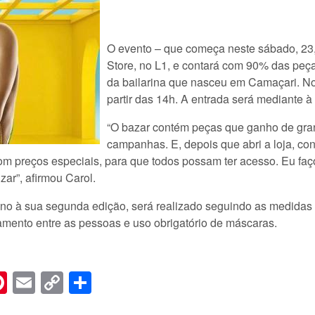
O evento – que começa neste sábado, 23,
Store, no L1, e contará com 90% das peç
da bailarina que nasceu em Camaçari. No
partir das 14h. A entrada será mediante à
“O bazar contém peças que ganho de gra
campanhas. E, depois que abri a loja, c
com preços especiais, para que todos possam ter acesso. Eu faç
zar”, afirmou Carol.
ano à sua segunda edição, será realizado seguindo as medidas
iamento entre as pessoas e uso obrigatório de máscaras.
n
er
hreads
Pinterest
Email
Copy
Share
Link