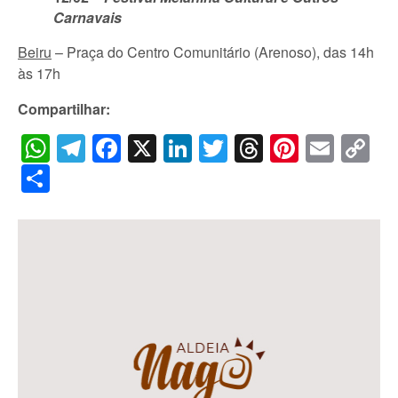
Carnavais
Beiru
– Praça do Centro Comunitário (Arenoso), das 14h
às 17h
Compartilhar:
WhatsApp
Telegram
Facebook
X
LinkedIn
Twitter
Threads
Pintere
Emai
C
Li
Share