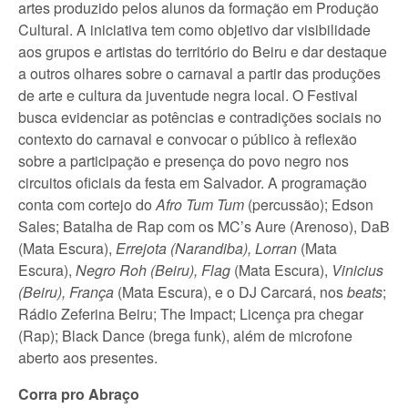
artes produzido pelos alunos da formação em Produção
Cultural. A iniciativa tem como objetivo dar visibilidade
aos grupos e artistas do território do Beiru e dar destaque
a outros olhares sobre o carnaval a partir das produções
de arte e cultura da juventude negra local. O Festival
busca evidenciar as potências e contradições sociais no
contexto do carnaval e convocar o público à reflexão
sobre a participação e presença do povo negro nos
circuitos oficiais da festa em Salvador. A programação
conta com cortejo do
Afro Tum Tum
(percussão); Edson
Sales; Batalha de Rap com os MC’s Aure (Arenoso), DaB
(Mata Escura),
Errejota (Narandiba), Lorran
(Mata
Escura),
Negro Roh (Beiru), Flag
(Mata Escura),
Vinicius
(Beiru), França
(Mata Escura), e o DJ Carcará, nos
beats
;
Rádio Zeferina Beiru; The Impact; Licença pra chegar
(Rap); Black Dance (brega funk), além de microfone
aberto aos presentes.
Corra pro Abraço