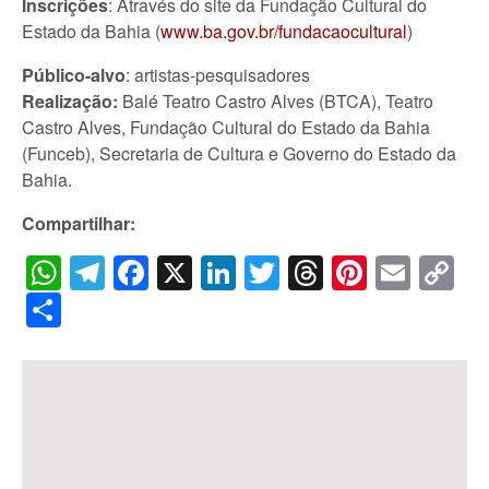
Inscrições
: Através do site da Fundação Cultural do
Estado da Bahia (
www.ba.gov.br/fundacaocultural
)
Público-alvo
: artistas-pesquisadores
Realização:
Balé Teatro Castro Alves (BTCA), Teatro
Castro Alves, Fundação Cultural do Estado da Bahia
(Funceb), Secretaria de Cultura e Governo do Estado da
Bahia.
Compartilhar:
WhatsApp
Telegram
Facebook
X
LinkedIn
Twitter
Threads
Pintere
Emai
C
Li
Share