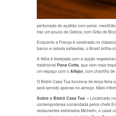
perfumado de açafrão com peixe, mexilhã
traz um pouco de Grécia, com Grão de Bico
Enquanto a França é celebrada no clássic
bacon e cebola salteadas, o Brasil brilha c
A Itália é festejada com a opção vegetaria
tradicional
Pana Cotta
, que vem mais trop
um espaço com o
Alfajor
, com chantilly de
O Bistrô Casa Tua funciona de terça-feira
será servido apenas no almoço. Mais info
Sobre o Bistrô Casa Tua –
Localizado no
contemporânea comandada pelos chefs Erik
restaurantes estrelados Michelin, o casal c