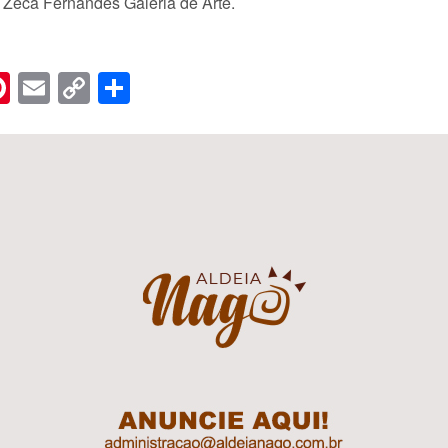
 Zeca Fernandes Galeria de Arte.
n
er
hreads
Pinterest
Email
Copy
Share
Link