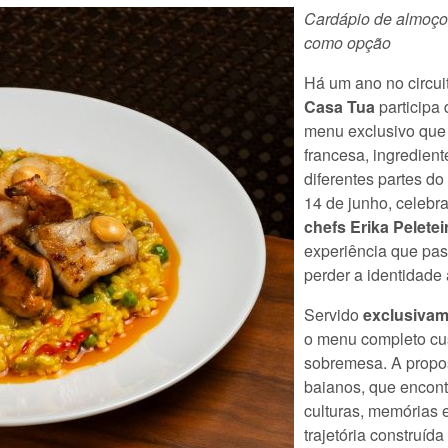
Cardápio de almoço t
como opção
Há um ano no circui
Casa Tua
participa
menu exclusivo que t
francesa, ingredient
diferentes partes d
14 de junho, celebr
chefs Erika Pelete
experiência que pa
perder a identidade 
Servido
exclusivam
o menu completo cus
sobremesa. A propos
baianos, que encont
culturas, memórias 
trajetória construída