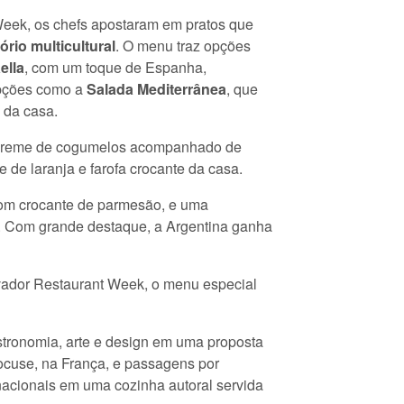
Week, os chefs apostaram em pratos que
ório multicultural
. O menu traz opções
ella
, com um toque de Espanha,
opções como a
Salada Mediterrânea
, que
 da casa.
, creme de cogumelos acompanhado de
e de laranja e farofa crocante da casa.
com crocante de parmesão, e uma
i. Com grande destaque, a Argentina ganha
lvador Restaurant Week, o menu especial
tronomia, arte e design em uma proposta
ocuse, na França, e passagens por
ernacionais em uma cozinha autoral servida