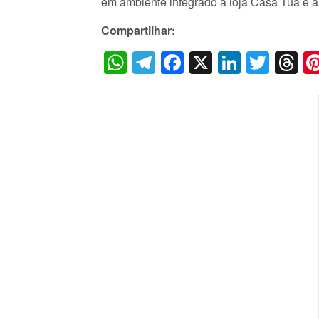
em ambiente integrado à loja Casa Tua e à
Compartilhar:
WhatsApp
Telegram
Facebook
X
LinkedI
Twitt
T