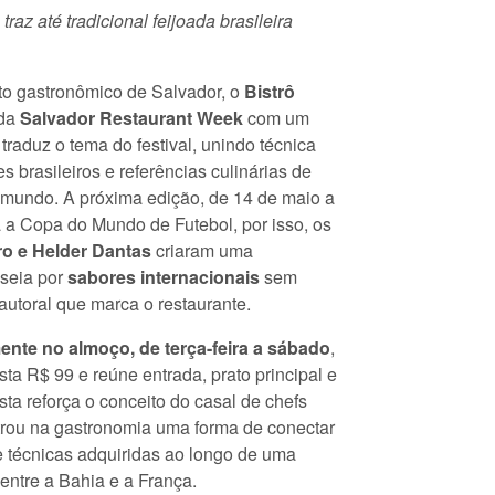
raz até tradicional feijoada brasileira
to gastronômico de Salvador, o
Bistrô
 da
Salvador Restaurant Week
com um
raduz o tema do festival, unindo técnica
es brasileiros e referências culinárias de
o mundo. A próxima edição, de 14 de maio a
a a Copa do Mundo de Futebol, por isso, os
iro e Helder Dantas
criaram uma
sseia por
sabores internacionais
sem
autoral que marca o restaurante.
ente no almoço, de terça-feira a sábado
,
ta R$ 99 e reúne entrada, prato principal e
ta reforça o conceito do casal de chefs
rou na gastronomia uma forma de conectar
e técnicas adquiridas ao longo de uma
 entre a Bahia e a França.