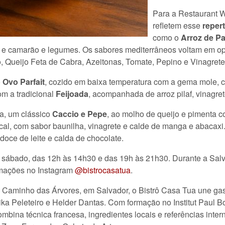
Para a Restaurant 
refletem esse
repert
como o
Arroz de Pa
o e camarão e legumes. Os sabores mediterrâneos voltam em 
, Queijo Feta de Cabra, Azeitonas, Tomate, Pepino e Vinagrete
o
Ovo Parfait
, cozido em baixa temperatura com a gema mole
om a tradicional
Feijoada
, acompanhada de arroz pilaf, vinagret
na, um clássico
Caccio e Pepe
, ao molho de queijo e pimenta 
ical, com sabor baunilha, vinagrete e calde de manga e abacax
 doce de leite e calda de chocolate.
 a sábado, das 12h às 14h30 e das 19h às 21h30. Durante a Sa
rmações no Instagram
@bistrocasatua
.
 Caminho das Árvores, em Salvador, o Bistrô Casa Tua une gas
a Peleteiro e Helder Dantas. Com formação no Institut Paul B
ombina técnica francesa, ingredientes locais e referências int