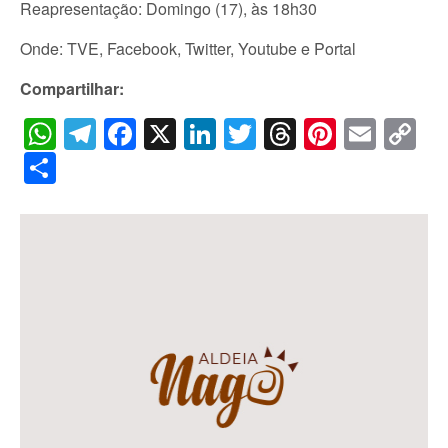
Reapresentação: Domingo (17), às 18h30
Onde: TVE, Facebook, Twitter, Youtube e Portal
Compartilhar:
WhatsApp
Telegram
Facebook
X
LinkedIn
Twitter
Threads
Pintere
Emai
C
Li
Share