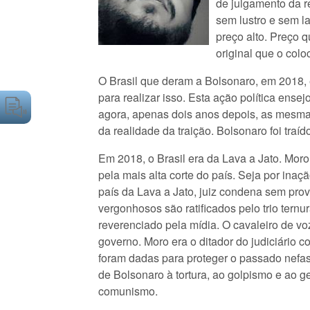
de julgamento da re
sem lustro e sem l
preço alto. Preço 
original que o colo
O Brasil que deram a Bolsonaro, em 2018, é
para realizar isso. Esta ação política ens
agora, apenas dois anos depois, as mesmas 
da realidade da traição. Bolsonaro foi traíd
Em 2018, o Brasil era da Lava a Jato. Mor
pela mais alta corte do país. Seja por ina
país da Lava a Jato, juiz condena sem prov
vergonhosos são ratificados pelo trio tern
reverenciado pela mídia. O cavaleiro de vo
governo. Moro era o ditador do judiciário c
foram dadas para proteger o passado nefas
de Bolsonaro à tortura, ao golpismo e ao g
comunismo.