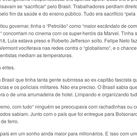
savam se “sacrificar” pelo Brasil. Trabalhadores perdiam dir
lo fim da saúde e do ensino público. Tudo era sacrifício “pela p
itou governar, tinha o “Petrolão” como “maior escândalo de cor
io” concorriam no cinema com os super-heróis da Marvel. Tinha
18, Lula estava preso e Roberto Jefferson solto. Felipe Neto f
Vermont vociferava nas redes contra o “globalismo”, e o chanc
cientistas mediam as temperaturas.
elites.
 Brasil que tinha tanta gente submissa ao ex-capitão fascista
ias e os policiais militares. Não era preciso. O Brasil sabia qu
era o de uma arrumadeira de hotel. Limpando e organizando tudo
premo, com tudo” ninguém se preocupava com rachadinhas ou co
 e todos sabiam. Junto com o país que foi entregue para Bolsona
de ferro.
 país em um sonho ainda maior para milionários. E isso com um