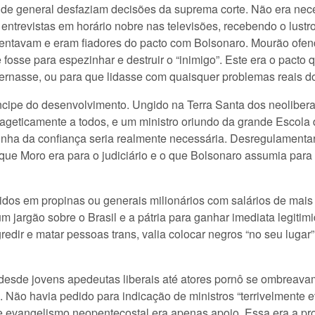
es de general desfaziam decisões da suprema corte. Não era n
revistas em horário nobre nas televisões, recebendo o lustro 
sentavam e eram fiadores do pacto com Bolsonaro. Mourão ofen
 fosse para espezinhar e destruir o “inimigo”. Este era o pact
ernasse, ou para que lidasse com quaisquer problemas reais do
ncipe do desenvolvimento. Ungido na Terra Santa dos neoliberai
ageticamente a todos, e um ministro oriundo da grande Escola
dinha da confiança seria realmente necessária. Desregulamenta
 que Moro era para o judiciário e o que Bolsonaro assumia para
idos em propinas ou generais milionários com salários de mais d
jargão sobre o Brasil e a pátria para ganhar imediata legitimi
redir e matar pessoas trans, valia colocar negros “no seu lugar
desde jovens apedeutas liberais até atores pornô se ombreava
 Não havia pedido para indicação de ministros “terrivelmente 
 evangelismo neopentecostal era apenas apoio. Essa era a pro