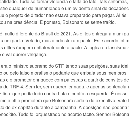
alidade. Tudo se tornar violência e falta de tato. Tais sintoma
astro qualquer de humanidade é um evidente sinal de decadênci
que o projeto de ditador não estava preparado para pagar. Aliá
cou na presidência. E por isso, Bolsonaro se sente traído.
 muito diferente do Brasil de 2021. As elites entregaram um pa
ejou um pacto. Velado, mas ainda sim um pacto. Este acordo foi 
elites rompem unilateralmente o pacto. A lógica do fascismo se
o e vai querer vingança.
o era o ministro supremo do STF, tendo suas posições, suas id
ção ou pelo falso moralismo pedante que embala seus membros, é
as e o promotor enriquece com palestras a partir de convites de
ura do TRF-4. Sem ler, sem querer ler nada, e apenas sentencia
z fina, que podia tudo contra Lula e contra a esquerda. É nes
omo a elite prometera que Bolsonaro seria o do executivo. Vale 
to do ex-capitão durante a campanha. A oposição não poderia fa
enocídio. Tudo foi orquestrado no acordo tácito. Senhor Bolson