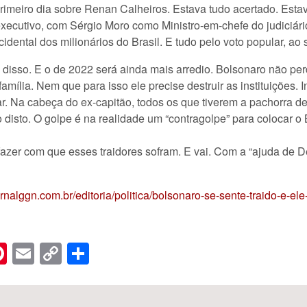
rimeiro dia sobre Renan Calheiros. Estava tudo acertado. Esta
executivo, com Sérgio Moro como Ministro-em-chefe do judiciár
ental dos milionários do Brasil. E tudo pelo voto popular, ao 
isso. E o de 2022 será ainda mais arredio. Bolsonaro não perdo
lia. Nem que para isso ele precise destruir as instituições. Ins
nar. Na cabeça do ex-capitão, todos os que tiverem a pachorra 
isto. O golpe é na realidade um “contragolpe” para colocar o 
fazer com que esses traidores sofram. E vai. Com a “ajuda de D
jornalggn.com.br/editoria/politica/bolsonaro-se-sente-traido-e-el
n
er
hreads
Pinterest
Email
Copy
Share
Link