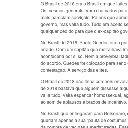
O Brasil de 2018 era o Brasil em que tuít
Os mesmos generais eram chamados para ent
mais pareciam serviçais. Pajens que apre
governo, mas valia tudo. Tudo era aceito se
qualquer pedido para que o ex-capitão gov
No Brasil de 2018, Paulo Guedes era o prí
errado. Com um capitão que metralhava im
aconteceria por si só. Nem a proverbial fa
do acordo. Guedes foi colocado para ser o
contestação. A serviço das elites.
O Brasil de 2018 não tinha coronéis envolv
de 2018 bastava que alguém dissesse algum 
valia tudo. Valia espancar homossexual, ag
ao som de aplausos e brados de incentivo.
No Brasil que entregaram para Bolsonaro, 
queriam apenas a sua “pauta de costumes”.
da compra de vacinas superfaturadas. Esse