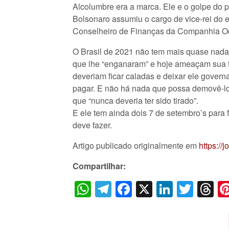
Alcolumbre era a marca. Ele e o golpe do p
Bolsonaro assumiu o cargo de vice-rei do 
Conselheiro de Finanças da Companhia Ocid
O Brasil de 2021 não tem mais quase nada d
que lhe “enganaram” e hoje ameaçam sua famí
deveriam ficar caladas e deixar ele gover
pagar. E não há nada que possa demovê-lo d
que “nunca deveria ter sido tirado”.
E ele tem ainda dois 7 de setembro’s para 
deve fazer.
Artigo publicado originalmente em
https://
Compartilhar:
WhatsApp
Telegram
Facebook
X
LinkedI
Twitt
T