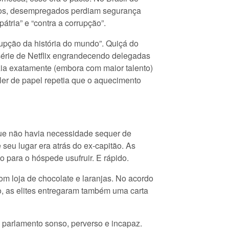
eitos, desempregados perdiam segurança
átria” e “contra a corrupção”.
rupção da história do mundo”. Quiçá do
 série de Netflix engrandecendo delegadas
azia exatamente (embora com maior talento)
eler de papel repetia que o aquecimento
 que não havia necessidade sequer de
e seu lugar era atrás do ex-capitão. As
 para o hóspede usufruir. E rápido.
m loja de chocolate e laranjas. No acordo
ro, as elites entregaram também uma carta
 parlamento sonso, perverso e incapaz.