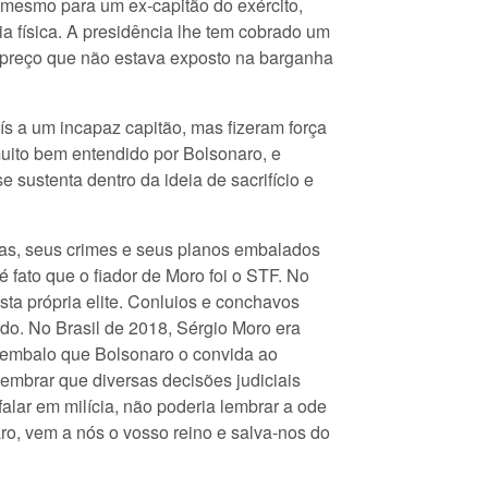
s, mesmo para um ex-capitão do exército,
a física. A presidência lhe tem cobrado um
s, preço que não estava exposto na barganha
ís a um incapaz capitão, mas fizeram força
muito bem entendido por Bolsonaro, e
 sustenta dentro da ideia de sacrifício e
eias, seus crimes e seus planos embalados
 fato que o fiador de Moro foi o STF. No
sta própria elite. Conluios e conchavos
ndo. No Brasil de 2018, Sérgio Moro era
se embalo que Bolsonaro o convida ao
lembrar que diversas decisões judiciais
lar em milícia, não poderia lembrar a ode
aro, vem a nós o vosso reino e salva-nos do