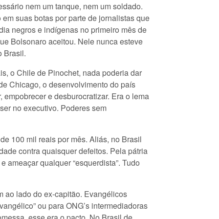
ecessário nem um tanque, nem um soldado.
em suas botas por parte de jornalistas que
dia negros e indígenas no primeiro mês de
o que Bolsonaro aceitou. Nele nunca esteve
 Brasil.
s, o Chile de Pinochet, nada poderia dar
 de Chicago, o desenvolvimento do país
r, empobrecer e desburocratizar. Era o lema
 ser no executivo. Poderes sem
e 100 mil reais por mês. Aliás, no Brasil
dade contra quaisquer defeitos. Pela pátria
” e ameaçar qualquer “esquerdista”. Tudo
m ao lado do ex-capitão. Evangélicos
evangélico” ou para ONG’s intermediadoras
messa, esse era o pacto. No Brasil de