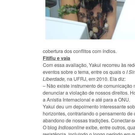
cobertura dos conflitos com índios.
Fitifiu e vaia
Com essa avaliação, Yakui recorreu às re
eventos sobre o tema, entre os quais o
I S
Liberdade,
na UFRJ, em 2010. Ela diz:
– Não existe instrumento de comunicação m
denunciar a violação de nossos direitos. H
a Anistia Internacional e até para a ONU.
Yakui deu um depoimento interessante sobr
horizontes, contrariando o pensamento de 
abandono de nossas tradições. Conectar-se a
O blog
Indiosonline
exibe, entre outros, qu
resistência, incluindo o longo período em