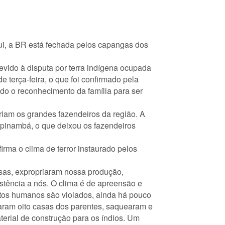
ui, a BR está fechada pelos capangas dos
evido à disputa por terra indígena ocupada
 terça-feira, o que foi confirmado pela
do o reconhecimento da família para ser
iam os grandes fazendeiros da região. A
upinambá, o que deixou os fazendeiros
ma o clima de terror instaurado pelos
sas, expropriaram nossa produção,
tência a nós. O clima é de apreensão e
itos humanos são violados, ainda há pouco
aram oito casas dos parentes, saquearam e
erial de construção para os índios. Um