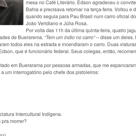
mesa no Café Literário. Edson agradeceu o convite
Bahia e precisava retornar na terça-feira. Voltou e 
quando seguia para Pau Brasil num carro oficial d
João Veridiano e Júlia Rosa.
Por volta das 11h da última quinta-feira, quatro j
idades de Buerarema.
“Tem um índio no carro”
– disse um deles. 
aram todos eles na estrada e incendiaram o carro. Duas viatu
dson, que é funcionário federal. Seus colegas, então, recomen
nterceptado em Buerarama por pessoas armadas, que me espanc
 um interrogatório pelo chefe dos pistoleiros:
iatura Intercultural Indígena.
 pra morrer?
ou)