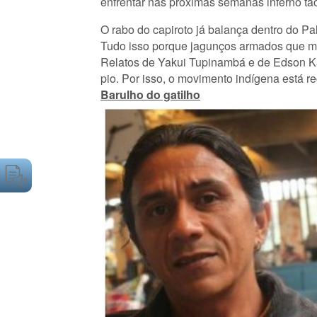
enfrentar nas próximas semanas inferno tão
O rabo do capiroto já balança dentro do Pal
Tudo isso porque jagunços armados que ma
Relatos de Yakui Tupinambá e de Edson Ka
pio. Por isso, o movimento indígena está re
Barulho do gatilho