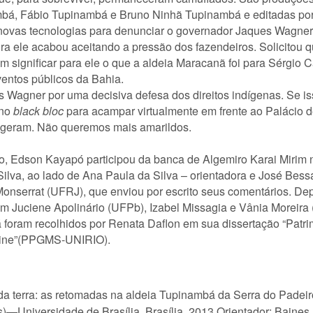
mbá, Fábio Tupinambá e Bruno Ninhã Tupinambá e editadas por
ovas tecnologias para denunciar o governador Jaques Wagner. 
ora ele acabou aceitando a pressão dos fazendeiros. Solicitou 
significar para ele o que a aldeia Maracanã foi para Sérgio Cabr
entos públicos da Bahia.
Wagner por uma decisiva defesa dos direitos indígenas. Se is
 no
black bloc
para acampar virtualmente em frente ao Palácio d
legeram. Não queremos mais amarildos.
bro, Edson Kayapó participou da banca de Algemiro Karai Miri
lva, ao lado de Ana Paula da Silva – orientadora e José Bess
nserrat (UFRJ), que enviou por escrito seus comentários. De
” com Juciene Apolinário (UFPb), Izabel Missagia e Vânia More
foram recolhidos por Renata Daflon em sua dissertação “Patri
nline”(PPGMS-UNIRIO).
erra: as retomadas na aldeia Tupinambá da Serra do Padeiro, su
)—Universidade de Brasília, Brasília, 2013.Orientador: Baines