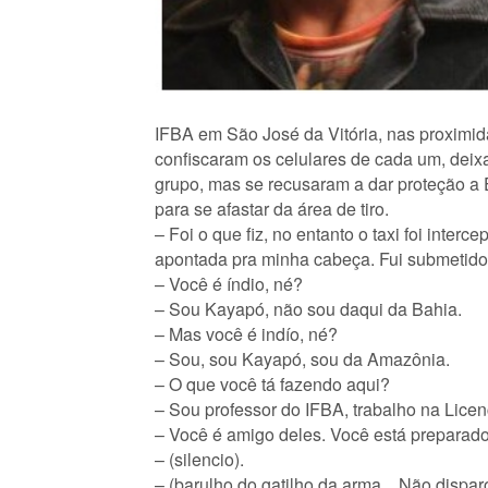
IFBA em São José da Vitória, nas proxim
confiscaram os celulares de cada um, deix
grupo, mas se recusaram a dar proteção a E
para se afastar da área de tiro.
– Foi o que fiz, no entanto o taxi foi i
apontada pra minha cabeça. Fui submetido a
– Você é índio, né?
– Sou Kayapó, não sou daqui da Bahia.
– Mas você é indío, né?
– Sou, sou Kayapó, sou da Amazônia.
– O que você tá fazendo aqui?
– Sou professor do IFBA, trabalho na Licenc
– Você é amigo deles. Você está preparado
– (silencio).
– (barulho do gatilho da arma…Não dispar