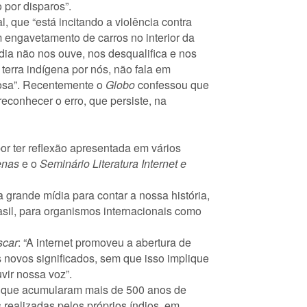
 por disparos”.
l, que “está incitando a violência contra
 engavetamento de carros no interior da
dia não nos ouve, nos desqualifica e nos
terra indígena por nós, não fala em
iosa”. Recentemente o
Globo
confessou que
reconhecer o erro, que persiste, na
or ter reflexão apresentada em vários
enas
e o
Seminário
Literatura Internet e
grande mídia para contar a nossa história,
asil, para organismos internacionais como
scar
: “A internet promoveu a abertura de
novos significados, sem que isso implique
vir nossa voz”.
bá, que acumularam mais de 500 anos de
realizadas pelos próprios índios, em