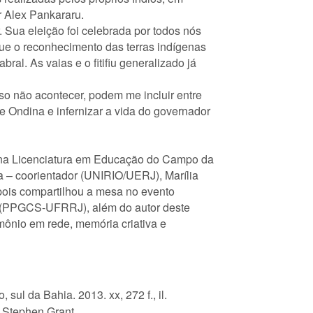
 Alex Pankararu.
Sua eleição foi celebrada por todos nós
que o reconhecimento das terras indígenas
al. As vaias e o fitifiu generalizado já
so não acontecer, podem me incluir entre
e Ondina e infernizar a vida do governador
m na Licenciatura em Educação do Campo da
a – coorientador (UNIRIO/UERJ), Marília
pois compartilhou a mesa no evento
ira (PPGCS-UFRRJ), além do autor deste
mônio em rede, memória criativa e
l da Bahia. 2013. xx, 272 f., il.
, Stephen Grant.