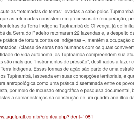
scute as “retomadas de terras” levadas a cabo pelos Tupinambá 
er que as retomadas consistem em processos de recuperação, pel
 fronteiras da Terra Indígena Tupinambá de Olivença, já delim
bá da Serra do Padeiro retomaram 22 fazendas e, a despeito da
e prática de tortura contra os indígenas –, mantêm a ocupação d
antados” (classe de seres não humanos com os quais convivem 
lidade de vida autônoma, os Tupinambá compreendem sua atua
s são mais que “instrumentos de pressão”, destinados a fazer c
erra Indígena. Essas formas de ação são parte de uma estratégi
elos Tupinambá, lastreada em suas concepções territoriais, e q
ura antropológica como uma prática disseminada entre os povos 
ista, por meio de incursão etnográfica e pesquisa documental, 
vistas a somar esforços na construção de um quadro analítico 
ww.taquiprati.com.br/cronica.php?ident=1051