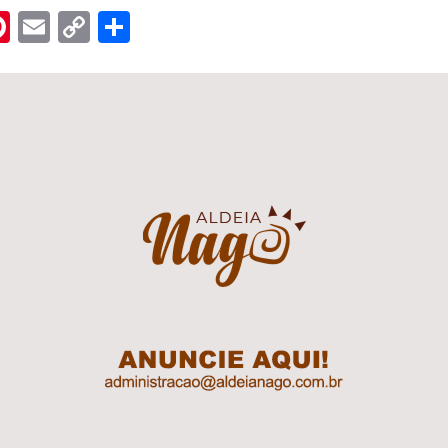
n
er
hreads
Pinterest
Email
Copy
Share
Link