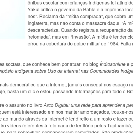
ônibus escolar com crianças indígenas foi atingido
Yakui critica o governo da Bahia e a imprensa loca
nós”. Reclama da “mídia comprada”, que cobre um
Inglaterra, mas não conta o massacre daqui. “A mí
descaracteriza. Quando registra a recuperação da 
‘retomada’, mas em ‘invasão’. A mídia é tendenc
errou na cobertura do golpe militar de 1964. Falta 
des sociais, que conhece bem por atuar no blog
Índiosonline
e p
impósio Indígena sobre Uso da Internet nas Comunidades Indíg
ais democrático que a internet, jamais conseguimos espaço na 
oje, basta um clic e estou passando informações para todo o Br
e o assunto no livro
Arco Digital: uma rede para aprender a pe
quem está interessado em nos manter amordaçados, trouxe-nos 
o mundo através da internet é ter direito a um rosto e fazer ou
atro vídeos referentes à retomada de território pelos Tupinam
 que, para sobreviver, permaneceram camuflados. São produções 