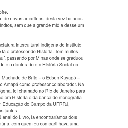
fre.
 de novos amarildos, desta vez baianos.
índios, sem que a grande mídia desse um
atura Intercultural Indígena do Instituto
lá é professor de História. Tem muitos
huí, passando por Minas onde se graduou
o e o doutorado em História Social na
n Machado de Brito – o Edson Kayapó –
do Amapá como professor colaborador. Na
ígena, foi chamado ao Rio de Janeiro para
ão em História e da banca de monografia
a em Educação do Campo da UFRRJ,
s juntos.
Bienal do Livro, lá encontraríamos dois
raúna, com quem eu compartilhava uma