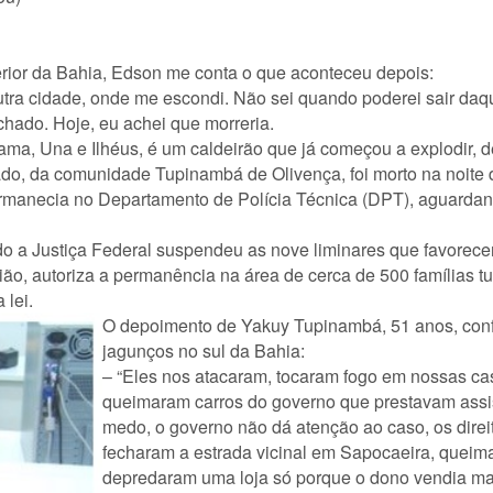
terior da Bahia, Edson me conta o que aconteceu depois:
tra cidade, onde me escondi. Não sei quando poderei sair daq
chado. Hoje, eu achei que morreria.
ama, Una e Ilhéus, é um caldeirão que já começou a explodir, d
do, da comunidade Tupinambá de Olivença, foi morto na noite de
ermanecia no Departamento de Polícia Técnica (DPT), aguardan
a Justiça Federal suspendeu as nove liminares que favorecer
o, autoriza a permanência na área de cerca de 500 famílias t
 lei.
O depoimento de Yakuy Tupinambá, 51 anos, confir
jagunços no sul da Bahia:
– “Eles nos atacaram, tocaram fogo em nossas ca
queimaram carros do governo que prestavam assis
medo, o governo não dá atenção ao caso, os dire
fecharam a estrada vicinal em Sapocaeira, queim
depredaram uma loja só porque o dono vendia mat