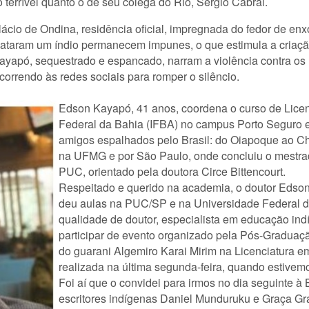
 terrível quanto o de seu colega do Rio, Sérgio Cabral.
ácio de Ondina, residência oficial, impregnada do fedor de enxo
taram um índio permanecem impunes, o que estimula a criação
yapó, sequestrado e espancado, narram a violência contra os 
correndo às redes sociais para romper o silêncio.
Edson Kayapó, 41 anos, coordena o curso de Licenci
Federal da Bahia (IFBA) no campus Porto Seguro e 
amigos espalhados pelo Brasil: do Oiapoque ao C
na UFMG e por São Paulo, onde concluiu o mestrad
PUC, orientado pela doutora Circe Bittencourt.
Respeitado e querido na academia, o doutor Edso
deu aulas na PUC/SP e na Universidade Federal 
qualidade de doutor, especialista em educação ind
participar de evento organizado pela Pós-Graduaç
do guarani Algemiro Karai Mirim na Licenciatur
realizada na última segunda-feira, quando estivemo
Foi aí que o convidei para irmos no dia seguinte à 
escritores indígenas Daniel Munduruku e Graça G