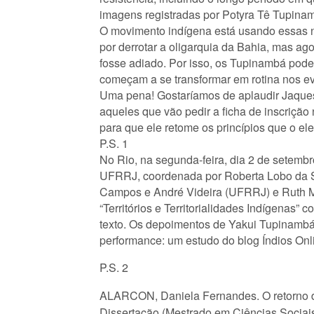
imagens registradas por Potyra Tê Tupina
O movimento indígena está usando essas n
por derrotar a oligarquia da Bahia, mas ag
fosse adiado. Por isso, os Tupinambá podem 
começam a se transformar em rotina nos ev
Uma pena! Gostaríamos de aplaudir Jaques 
aqueles que vão pedir a ficha de inscrição
para que ele retome os princípios que o e
P.S. 1
No Rio, na segunda-feira, dia 2 de setem
UFRRJ, coordenada por Roberta Lobo da Si
Campos e André Videira (UFRRJ) e Ruth Mo
“Territórios e Territorialidades Indígenas
texto. Os depoimentos de Yakui Tupinambá 
performance: um estudo do blog Índios O
P.S. 2
ALARCON, Daniela Fernandes. O retorno da t
Dissertação (Mestrado em Ciências Sociais