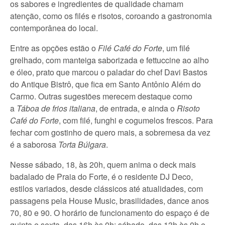
os sabores e ingredientes de qualidade chamam
atenção, como os filés e risotos, coroando a gastronomia
contemporânea do local.
Entre as opções estão o
Filé Café do Forte
, um filé
grelhado, com manteiga saborizada e fettuccine ao alho
e óleo, prato que marcou o paladar do chef Davi Bastos
do Antique Bistrô, que fica em Santo Antônio Além do
Carmo. Outras sugestões merecem destaque como
a
Táboa de frios italiana
, de entrada, e ainda o
Risoto
Café do Forte
, com filé, funghi e cogumelos frescos. Para
fechar com gostinho de quero mais, a sobremesa da vez
é a saborosa
Torta Búlgara
.
Nesse sábado, 18, às 20h, quem anima o deck mais
badalado de Praia do Forte, é o residente DJ Deco,
estilos variados, desde clássicos até atualidades, com
passagens pela House Music, brasilidades, dance anos
70, 80 e 90. O horário de funcionamento do espaço é de
quinta e sexta, das 16h às 0h; sábado, das 13h às 0h e