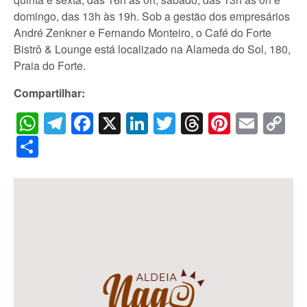
domingo, das 13h às 19h. Sob a gestão dos empresários
André Zenkner e Fernando Monteiro, o Café do Forte
Bistrô & Lounge está localizado na Alameda do Sol, 180,
Praia do Forte.
Compartilhar:
WhatsApp
Telegram
Facebook
X
LinkedIn
Twitter
Threads
Pintere
Emai
C
Li
Share