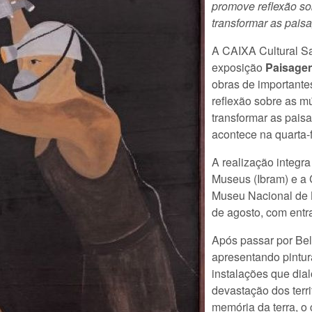
promove reflexão so
transformar as pais
A CAIXA Cultural Sal
exposição
Paisagen
obras de importante
reflexão sobre as mú
transformar as pais
acontece na quarta-f
A realização integra 
Museus (Ibram) e a 
Museu Nacional de B
de agosto, com entra
Após passar por Bel
apresentando pintura
instalações que dia
devastação dos terri
memória da terra, o 