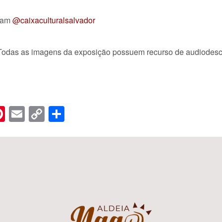
ram
@caixaculturalsalvador
. Todas as imagens da exposição possuem recurso de audiodesc
n
er
hreads
Pinterest
Email
Copy
Share
Link