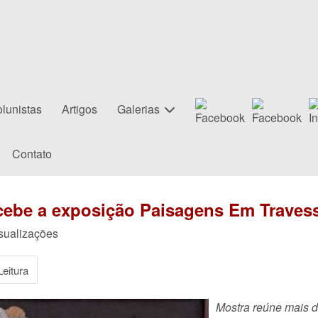
lunistas
Artigos
Galerias
Contato
ecebe a exposição Paisagens Em Traves
isualizações
eitura
Mostra reúne mais d