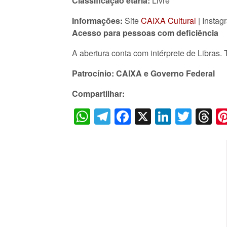
Classificação etária:
Livre
Informações:
Site
CAIXA Cultural
| Instag
Acesso para pessoas com deficiência
A abertura conta com intérprete de Libras
Patrocínio: CAIXA e Governo Federal
Compartilhar:
WhatsApp
Telegram
Facebook
X
LinkedI
Twitt
T