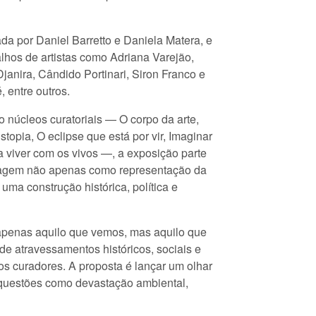
da por Daniel Barretto e Daniela Matera, e
alhos de artistas como Adriana Varejão,
janira, Cândido Portinari, Siron Franco e
 entre outros.
 núcleos curatoriais — O corpo da arte,
stopia, O eclipse que está por vir, Imaginar
a viver com os vivos —, a exposição parte
sagem não apenas como representação da
ma construção histórica, política e
apenas aquilo que vemos, mas aquilo que
 de atravessamentos históricos, sociais e
os curadores. A proposta é lançar um olhar
o questões como devastação ambiental,