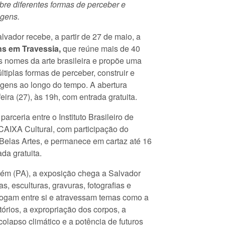
bre diferentes formas de perceber e
agens.
vador recebe, a partir de 27 de maio, a
s em Travessia,
que reúne mais de 40
s nomes da arte brasileira e propõe uma
ltiplas formas de perceber, construir e
agens ao longo do tempo. A abertura
eira (27), às 19h, com entrada gratuita.
parceria entre o Instituto Brasileiro de
CAIXA Cultural, com participação do
elas Artes, e permanece em cartaz até 16
da gratuita.
ém (PA), a exposição chega a Salvador
s, esculturas, gravuras, fotografias e
logam entre si e atravessam temas como a
tórios, a expropriação dos corpos, a
colapso climático e a potência de futuros