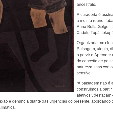
ancestrais.
A curadoria é assina
a mostra reúne trab
Anna Bella Geiger, D
Xadalu Tupã Jekupé,
Organizada em cinco
Paisagem, utopia, di
o porvir e Aprender 
do conceito de pai
natureza, mas como u
sensível.
“A paisagem não é 
construímos a partir
afetivos”, destacam 
flexão e denúncia diante das urgências do presente, abordand
limática.