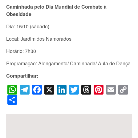
Caminhada pelo Dia Mundial de Combate à
Obesidade
Dia: 15/10 (sábado)
Local: Jardim dos Namorados
Horário: 7h30
Programação: Alongamento/ Caminhada/ Aula de Dança
Compartilhar:
WhatsApp
Telegram
Facebook
X
LinkedIn
Twitter
Threads
Pintere
Emai
C
Li
Share