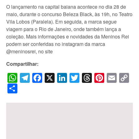
O lançamento na capital baiana acontece no dia 28 de
maio, durante o concurso Beleza Black, às 19h, no Teatro
Vila Lobos (Paralela). Em seguida, a marca segue
viagem para o Rio de Janeiro, onde também lança a
coleção. Mais informações e novidades da Meninos Rei
podem ser conferidas no instagram da marca
@meninosrei, no site
Compartilhar:
WhatsApp
Telegram
Facebook
X
LinkedIn
Twitter
Threads
Pintere
Emai
C
Li
Share