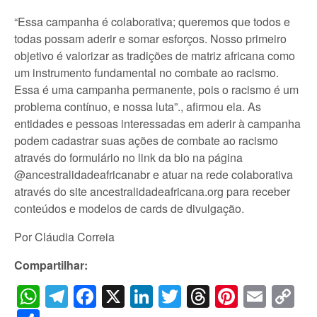
“Essa campanha é colaborativa; queremos que todos e
todas possam aderir e somar esforços. Nosso primeiro
objetivo é valorizar as tradições de matriz africana como
um instrumento fundamental no combate ao racismo.
Essa é uma campanha permanente, pois o racismo é um
problema contínuo, e nossa luta”., afirmou ela. As
entidades e pessoas interessadas em aderir à campanha
podem cadastrar suas ações de combate ao racismo
através do formulário no link da bio na página
@ancestralidadeafricanabr e atuar na rede colaborativa
através do site ancestralidadeafricana.org para receber
conteúdos e modelos de cards de divulgação.
Por Cláudia Correia
Compartilhar:
WhatsApp
Telegram
Facebook
X
LinkedIn
Twitter
Threads
Pintere
Emai
C