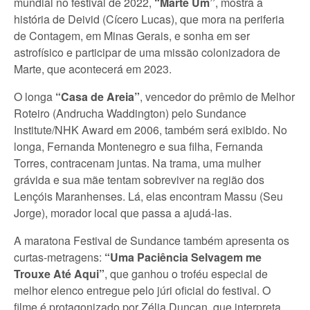
mundial no festival de 2022,
“Marte Um”
, mostra a
história de Deivid (Cícero Lucas), que mora na periferia
de Contagem, em Minas Gerais, e sonha em ser
astrofísico e participar de uma missão colonizadora de
Marte, que acontecerá em 2023.
O longa
“Casa de Areia”
, vencedor do prêmio de Melhor
Roteiro (Andrucha Waddington) pelo Sundance
Institute/NHK Award em 2006, também será exibido. No
longa, Fernanda Montenegro e sua filha, Fernanda
Torres, contracenam juntas. Na trama, uma mulher
grávida e sua mãe tentam sobreviver na região dos
Lençóis Maranhenses. Lá, elas encontram Massu (Seu
Jorge), morador local que passa a ajudá-las.
A maratona Festival de Sundance também apresenta os
curtas-metragens:
“Uma Paciência Selvagem me
Trouxe Até Aqui”
, que ganhou o troféu especial de
melhor elenco entregue pelo júri oficial do festival. O
filme é protagonizado por Zélia Duncan, que interpreta