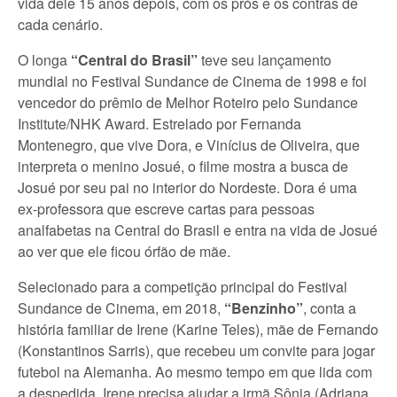
vida dele 15 anos depois, com os prós e os contras de
cada cenário.
O longa
“Central do Brasil”
teve seu lançamento
mundial no Festival Sundance de Cinema de 1998 e foi
vencedor do prêmio de Melhor Roteiro pelo Sundance
Institute/NHK Award. Estrelado por Fernanda
Montenegro, que vive Dora, e Vinícius de Oliveira, que
interpreta o menino Josué, o filme mostra a busca de
Josué por seu pai no interior do Nordeste. Dora é uma
ex-professora que escreve cartas para pessoas
analfabetas na Central do Brasil e entra na vida de Josué
ao ver que ele ficou órfão de mãe.
Selecionado para a competição principal do Festival
Sundance de Cinema, em 2018,
“Benzinho”
, conta a
história familiar de Irene (Karine Teles), mãe de Fernando
(Konstantinos Sarris), que recebeu um convite para jogar
futebol na Alemanha. Ao mesmo tempo em que lida com
a despedida, Irene precisa ajudar a irmã Sônia (Adriana