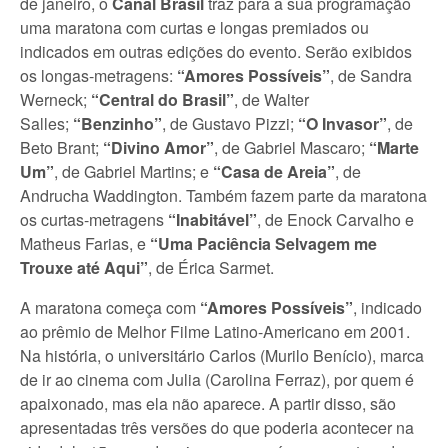
de janeiro, o
Canal Brasil
traz para a sua programação
uma maratona com curtas e longas premiados ou
indicados em outras edições do evento. Serão exibidos
os longas-metragens:
“Amores Possíveis”
, de Sandra
Werneck;
“Central do Brasil”
, de Walter
Salles;
“Benzinho”
, de Gustavo Pizzi;
“O Invasor”
, de
Beto Brant;
“Divino Amor”
, de Gabriel Mascaro;
“Marte
Um”
, de Gabriel Martins; e
“Casa de Areia”
, de
Andrucha Waddington. Também fazem parte da maratona
os curtas-metragens
“Inabitável”
, de Enock Carvalho e
Matheus Farias, e
“Uma Paciência Selvagem me
Trouxe até Aqui”
, de Érica Sarmet.
A maratona começa com
“Amores Possíveis”
, indicado
ao prêmio de Melhor Filme Latino-Americano em 2001.
Na história, o universitário Carlos (Murilo Benício), marca
de ir ao cinema com Julia (Carolina Ferraz), por quem é
apaixonado, mas ela não aparece. A partir disso, são
apresentadas três versões do que poderia acontecer na