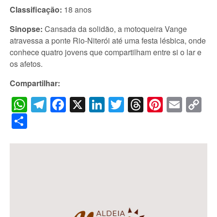
Classificação:
18 anos
Sinopse:
Cansada da solidão, a motoqueira Vange
atravessa a ponte Rio-Niterói até uma festa lésbica, onde
conhece quatro jovens que compartilham entre si o lar e
os afetos.
Compartilhar:
WhatsApp
Telegram
Facebook
X
LinkedIn
Twitter
Threads
Pintere
Emai
C
Li
Share