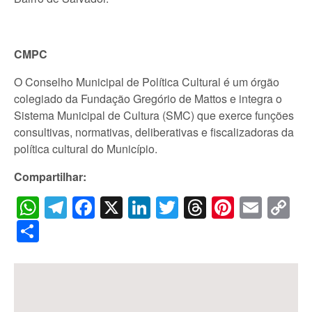
CMPC
O Conselho Municipal de Política Cultural é um órgão
colegiado da Fundação Gregório de Mattos e integra o
Sistema Municipal de Cultura (SMC) que exerce funções
consultivas, normativas, deliberativas e fiscalizadoras da
política cultural do Município.
Compartilhar:
WhatsApp
Telegram
Facebook
X
LinkedIn
Twitter
Threads
Pintere
Emai
C
Li
Share