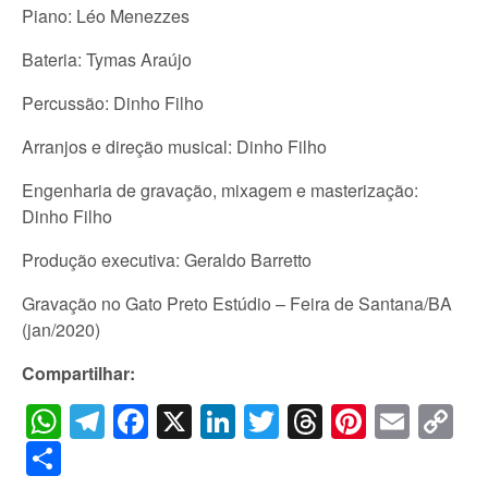
Piano: Léo Menezzes
Bateria: Tymas Araújo
Percussão: Dinho Filho
Arranjos e direção musical: Dinho Filho
Engenharia de gravação, mixagem e masterização:
Dinho Filho
Produção executiva: Geraldo Barretto
Gravação no Gato Preto Estúdio – Feira de Santana/BA
(jan/2020)
Compartilhar:
WhatsApp
Telegram
Facebook
X
LinkedIn
Twitter
Threads
Pintere
Emai
C
Li
Share