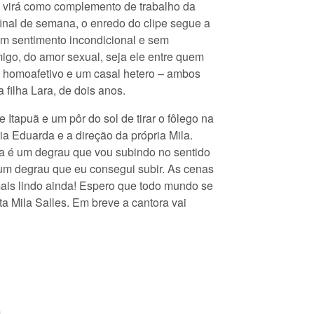
e virá como complemento de trabalho da
inal de semana, o enredo do clipe segue a
 Um sentimento incondicional e sem
igo, do amor sexual, seja ele entre quem
l homoafetivo e um casal hetero – ambos
 filha Lara, de dois anos.
 Itapuã e um pôr do sol de tirar o fôlego na
cia Eduarda e a direção da própria Mila.
a é um degrau que vou subindo no sentido
s um degrau que eu consegui subir. As cenas
r mais lindo ainda! Espero que todo mundo se
a Mila Salles. Em breve a cantora vai