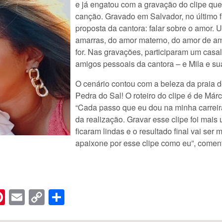
e já engatou com a gravação do clipe qu
canção. Gravado em Salvador, no último f
proposta da cantora: falar sobre o amor.
amarras, do amor materno, do amor de am
for. Nas gravações, participaram um casa
amigos pessoais da cantora – e Mila e sua
O cenário contou com a beleza da praia de
Pedra do Sal! O roteiro do clipe é de Már
“Cada passo que eu dou na minha carreir
da realização. Gravar esse clipe foi mai
ficaram lindas e o resultado final vai se
apaixone por esse clipe como eu”, coment
n
er
hreads
Pinterest
Email
Copy
Share
Link