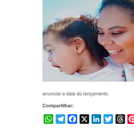
anunciar a data do lançamento.
Compartilhar:
WhatsApp
Telegram
Facebook
X
LinkedI
Twitt
T