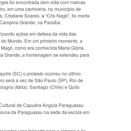
orges foi encontrada sem vida com marcas
eiro, em uma cachoeira, no município de
 Cristiane Soares, a “Cris Nagô”, foi morta
m Campina Grande, na Paraíba.
lizando ações em defesa da vida das
 e do Mundo. Em um primeiro momento, a
 Magó, como era conhecida Maria Glória.
ina Grande, a homenagem se estendeu para
polis (SC) o protesto ocorreu no último
iro será a vez de São Paulo (SP), Rio de
gna (Itália), Santiago (Chile) e Quito
o Cultural de Capuêra Angola Paraguassu
 aluna da Paraguassu na sede da escola em
 juntos uma feijoada para o almoço e às