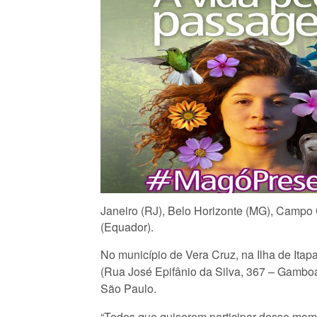
Janeiro (RJ), Belo Horizonte (MG), Campo G
(Equador).
No município de Vera Cruz, na Ilha de Ita
(Rua José Epifânio da Silva, 367 – Gambo
São Paulo.
“Todos que quiserem participar desse mo