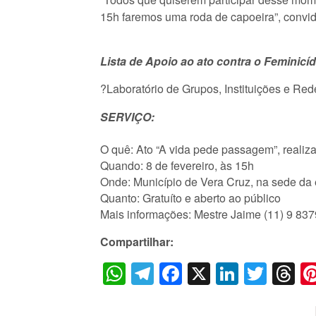
15h faremos uma roda de capoeira”, convi
Lista de Apoio ao ato contra o Femini
?Laboratório de Grupos, Instituições e Re
SERVIÇO:
O quê: Ato “A vida pede passagem”, realiz
Quando: 8 de fevereiro, às 15h
Onde: Município de Vera Cruz, na sede da
Quanto: Gratuíto e aberto ao público
Mais informações: Mestre Jaime (11) 9 83
Compartilhar:
WhatsApp
Telegram
Facebook
X
LinkedI
Twitt
T