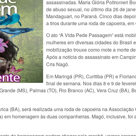
assassinadas. Maria Glória Poltronieri B
de abuso sexual, no último dia 26 de jan
Mandaguari, no Paraná. Cinco dias depois,
a tiros durante uma roda de capoeira, e
O ato “A Vida Pede Passagem” está mobi
mulheres em diversas cidades do Brasil
mobilização trouxe como mote a morte de
Após a notícia do assassinato em Camp
Cris Nagô.
Em Maringá (PR), Curitiba (PR) e Florianó
final de semana. Nos dias 8 e 9 de fevere
rande (MS), Palmas (TO), Rio Branco (AC), Vera Cruz (BA), Bolo
parica (BA), será realizada uma roda de capoeira na Associaçã
a) em homenagem às duas companheiras. Magó, inclusive, foi
mento de homenagem podem chegar pela manhã, vamos preparar