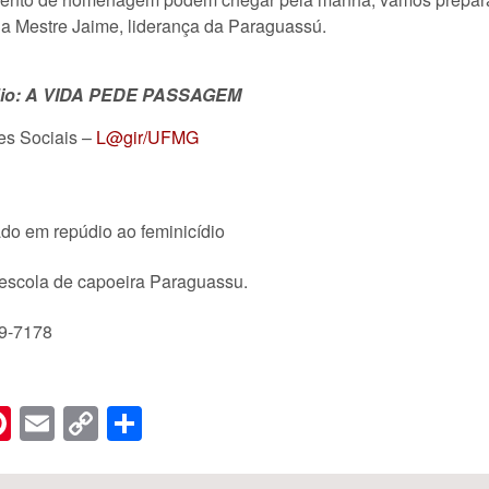
da Mestre Jaime, liderança da Paraguassú.
cídio: A VIDA PEDE PASSAGEM
des Sociais –
L@gir/UFMG
ado em repúdio ao feminicídio
 escola de capoeira Paraguassu.
79-7178
n
er
hreads
Pinterest
Email
Copy
Share
Link