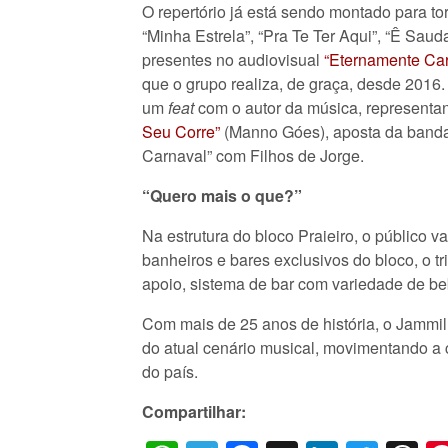
O repertório já está sendo montado para to
“Minha Estrela”, “Pra Te Ter Aqui”, “Ê Saud
presentes no audiovisual
“Eternamente Car
que o grupo realiza, de graça, desde 2016.
um
feat
com o autor da música, representa
Seu Corre”
(Manno Góes), aposta da banda 
Carnaval” com Filhos de Jorge.
“Quero mais o que?”
Na estrutura do bloco Praieiro, o público v
banheiros e bares exclusivos do bloco, o tr
apoio, sistema de bar com variedade de be
Com mais de 25 anos de história, o Jammi
do atual cenário musical, movimentando a 
do país.
Compartilhar: