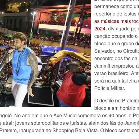
permanece como um 
repertório de festas
as músicas mais to
2024
, divulgado pe
canção ocupando o 
bloco que o grupo de
Salvador, no Circui
encontro dos fãs d
Jammil emprestou à
verão brasileiro. An
será na quinta-feir
Polícia Militar.
O desfile no Praieir
bloco e em horário n
rangolé. No ano em que o Axé Music comemora os 40 anos, o P
 atrair jovens soteropolitanos e turistas, além dos fãs do Jamm
 Praieiro, inaugurada no Shopping Bela Vista. O bloco conta com