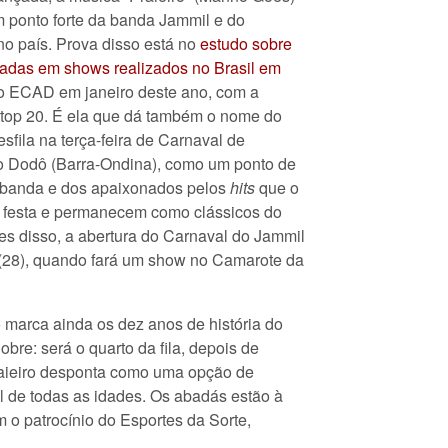
ponto forte da banda Jammil e do
 no país. Prova disso está no
estudo sobre
cadas em shows realizados no Brasil em
lo ECAD em janeiro deste ano, com a
top 20. É ela que dá também o nome do
sfila na terça-feira de Carnaval de
to Dodô (Barra-Ondina), como um ponto de
a banda e dos apaixonados pelos
hits
que o
 festa e permanecem como clássicos do
tes disso, a abertura do Carnaval do Jammil
a (28), quando fará um show no Camarote da
o marca ainda os dez anos de história do
obre: será o quarto da fila, depois de
raieiro desponta como uma opção de
il de todas as idades. Os abadás estão à
 o patrocínio do Esportes da Sorte,