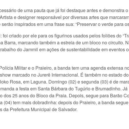
cessário de uma pauta que já foi destaque antes e demonstra o
Artista e designer responsável por diversas artes que marcara
 serão inspirados em uma frase sua: “Preservar o verde para os
 foi criado por ele para os figurinos usados pelos foliões do “
na Barra, marcando também a estreia de um bloco no circuito. N
trabalho do Jammil em ações de sustentabilidade em eventos c
ícia Militar e o Praieiro, a banda tem uma agenda extensa no 
show marcado no Jurerê Internacional. É também no estado do 
o Bloko Rosa, em Laguna. Domingo (02) e segunda (03) é de mar
omanda a festa em Santa Bárbara do Tugúrio e Brumadinho. Já 
 dos 25 anos do Bloco da Praia. Depois, segue para Barão Coc
ra (04) tem mais dobradinha: depois do Praieiro, a banda segue
s da Prefeitura Municipal de Salvador.