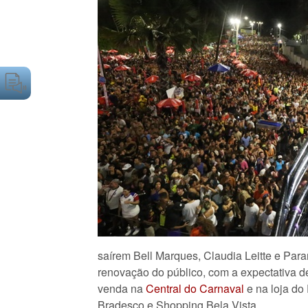
saírem Bell Marques, Claudia Leitte e Pa
renovação do público, com a expectativa de
venda na
Central do Carnaval
e na loja do
Bradesco e Shopping Bela Vista.