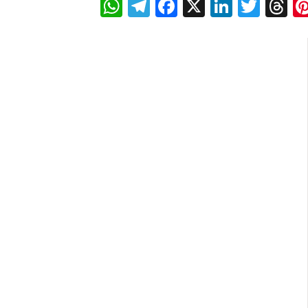
WhatsApp
Telegram
Facebook
X
LinkedI
Twitt
T