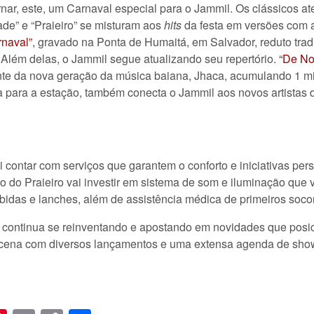
rnar, este, um Carnaval especial para o Jammil. Os clássicos at
ade” e “Praieiro” se misturam aos
hits
da festa em versões com 
naval”
, gravado na Ponta de Humaitá, em Salvador, reduto trad
 Além delas, o Jammil segue atualizando seu repertório.
“De No
nte da nova geração da música baiana, Jhaca, acumulando 1 mi
para a estação, também conecta o Jammil aos novos artistas 
ai contar com serviços que garantem o conforto e iniciativas pe
io do Praieiro vai investir em sistema de som e iluminação que v
bidas e lanches, além de assistência médica de primeiros soco
l continua se reinventando e apostando em novidades que pos
cena com diversos lançamentos e uma extensa agenda de shows 