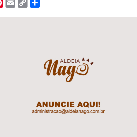
n
er
hreads
Pinterest
Email
Copy
Share
Link