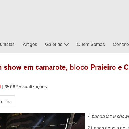
unistas
Artigos
Galerias
Quem Somos
Contat
 show em camarote, bloco Praieiro e C
l
| 👁 562 visualizações
eitura
A banda faz 9 shows
21 anos depois de l