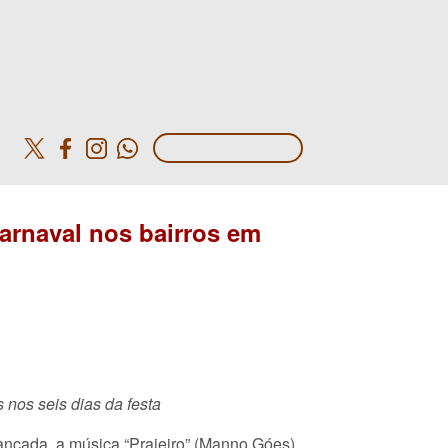
o
arnaval nos bairros em
 nos seis dias da festa
ançada, a música “Praieiro” (Manno Góes)