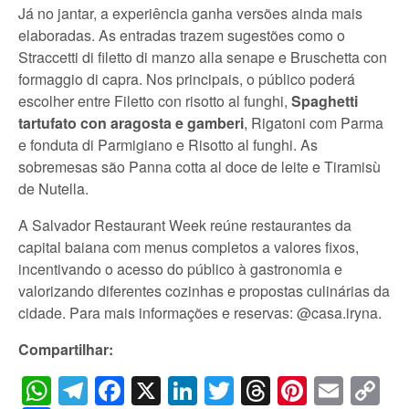
Já no jantar, a experiência ganha versões ainda mais
elaboradas. As entradas trazem sugestões como o
Straccetti di filetto di manzo alla senape e Bruschetta con
formaggio di capra. Nos principais, o público poderá
escolher entre Filetto con risotto al funghi,
Spaghetti
tartufato con aragosta e gamberi
, Rigatoni com Parma
e fonduta di Parmigiano e Risotto al funghi. As
sobremesas são Panna cotta al doce de leite e Tiramisù
de Nutella.
A Salvador Restaurant Week reúne restaurantes da
capital baiana com menus completos a valores fixos,
incentivando o acesso do público à gastronomia e
valorizando diferentes cozinhas e propostas culinárias da
cidade. Para mais informações e reservas: @casa.iryna.
Compartilhar:
WhatsApp
Telegram
Facebook
X
LinkedIn
Twitter
Threads
Pintere
Emai
C