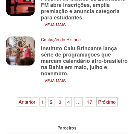
FM abre inscrições, amplia
premiação e anuncia categoria
para estudantes.
...VEJA MAIS
Contação de História
Instituto Calu Brincante lança
série de programações que
marcam calendário afro-brasileiro
na Bahia em maio, julho e
novembro.
...VEJA MAIS
Paginação
Anterior
1
2
3
4
…
17
Próximo
de
posts
Parceiros