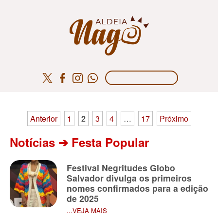
Paginação
Anterior
1
2
3
4
…
17
Próximo
de
Notícias ➔ Festa Popular
posts
Festival Negritudes Globo
Salvador divulga os primeiros
nomes confirmados para a edição
de 2025
...VEJA MAIS