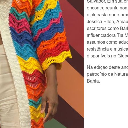
Salvador. Em sua pr
encontro reuniu nom
o cineasta norte-ame
Jessica Ellen, Amau
escritores como Bár
influenciadora Tia M
assuntos como educa
resistência e músic
disponíveis no Glob
Na edição deste ano
patrocínio de Natur
Bahia.