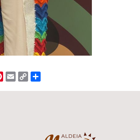
n
er
hreads
Pinterest
Email
Copy
Share
Link