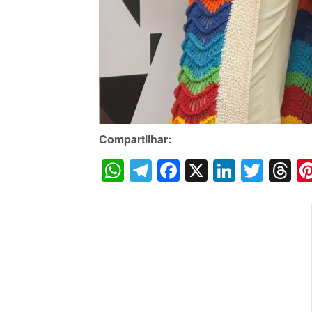
Compartilhar:
WhatsApp
Telegram
Facebook
X
LinkedI
Twitt
T