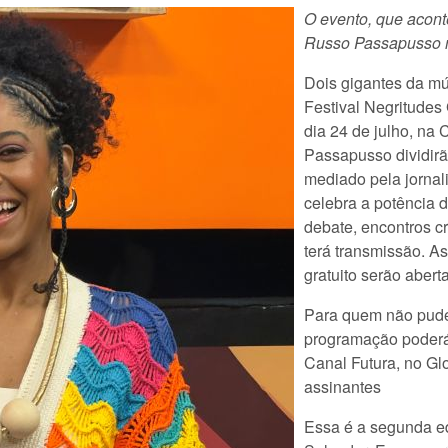
O evento, que aconte
Russo Passapusso n
Dois gigantes da mú
Festival Negritudes
dia 24 de julho, na
Passapusso dividirã
mediado pela jornal
celebra a potência 
debate, encontros cr
terá transmissão. As
gratuito serão abert
Para quem não puder
programação poderá
Canal Futura, no Gl
assinantes
Essa é a segunda e