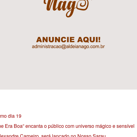
imo dia 19
 que Era Boa” encanta o público com universo mágico e sensível
 Alexandre Carneiro, será lançado no Nosso Sarau