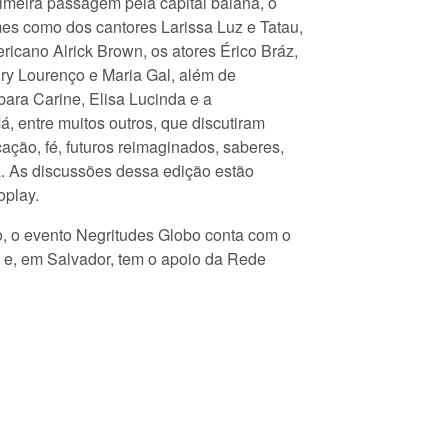
imeira passagem pela capital baiana, o
es como dos cantores Larissa Luz e Tatau,
ricano Alrick Brown, os atores Érico Bráz,
ry Lourenço e Maria Gal, além de
bara Carine, Elisa Lucinda e a
á, entre muitos outros, que discutiram
ção, fé, futuros reimaginados, saberes,
a. As discussões dessa edição estão
oplay.
, o evento Negritudes Globo conta com o
a e, em Salvador, tem o apoio da Rede