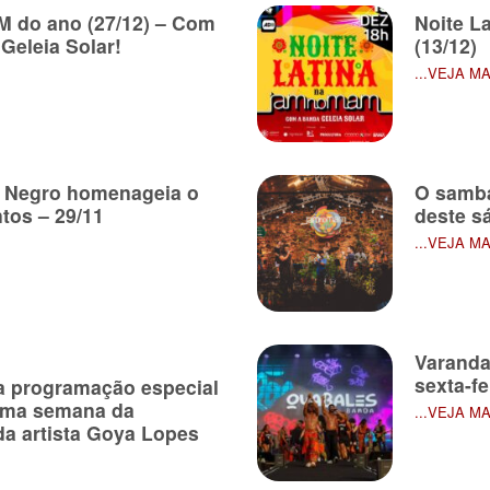
 do ano (27/12) – Com
Noite L
Geleia Solar!
(13/12)
...VEJA M
 Negro homenageia o
O samba
tos – 29/11
deste s
...VEJA M
Varanda
sexta-f
a programação especial
tima semana da
...VEJA M
da artista Goya Lopes