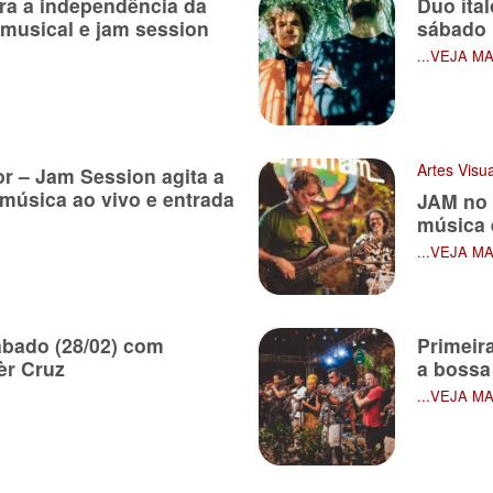
a a independência da
Duo íta
 musical e jam session
sábado
...VEJA M
Artes Visu
r – Jam Session agita a
música ao vivo e entrada
JAM no 
música e
...VEJA M
bado (28/02) com
Primeir
èr Cruz
a bossa
...VEJA M