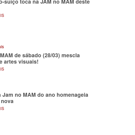
lo-suíço toca na JAM no MAM deste
AIS
ais
MAM de sábado (28/03) mescla
 artes visuais!
AIS
a Jam no MAM do ano homenageia
 nova
AIS