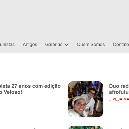
unistas
Artigos
Galerias
Quem Somos
Contat
eta 27 anos com edição
Duo rad
o Veloso!
afrofut
...VEJA M