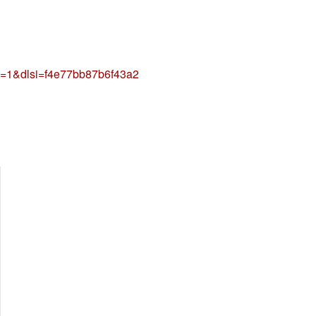
=1&dlsi=f4e77bb87b6f43a2