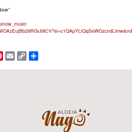
 Now”
fulnow_music
m/3pWlOAzEujBb28RGrJl8CV?si=c1QApYLiQqSeWOzcndLlmw&nd
n
er
hreads
Pinterest
Email
Copy
Share
Link