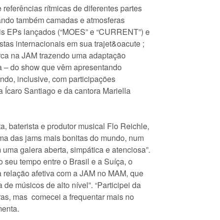
 referências rítmicas de diferentes partes
ando também camadas e atmosferas
ois EPs lançados (“MOES” e “CURRENT”) e
istas internacionais em sua trajet&oacute ;
arca na JAM trazendo uma adaptação
ica – do show que vêm apresentando
ndo, inclusive, com participações
a Ícaro Santiago e da cantora Mariella
a, baterista e produtor musical Flo Reichle,
a das jams mais bonitas do mundo, num
 uma galera aberta, simpática e atenciosa”.
 seu tempo entre o Brasil e a Suíça, o
relação afetiva com a JAM no MAM, que
de músicos de alto nível”. “Participei da
ras, mas comecei a frequentar mais no
menta.