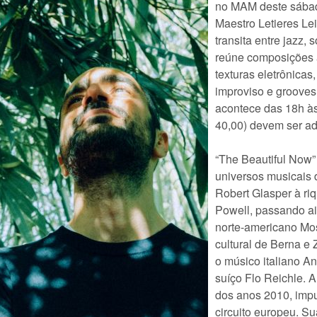
no MAM deste sábado
Maestro Letieres Le
transita entre jazz,
reúne composições a
texturas eletrônica
improviso e groove
acontece das 18h às
40,00) devem ser ad
“The Beautiful Now”
universos musicais 
Robert Glasper à ri
Powell, passando ain
norte-americano Mo
cultural de Berna e 
o músico italiano An
suíço Flo Reichle. 
dos anos 2010, impul
circuito europeu. Su