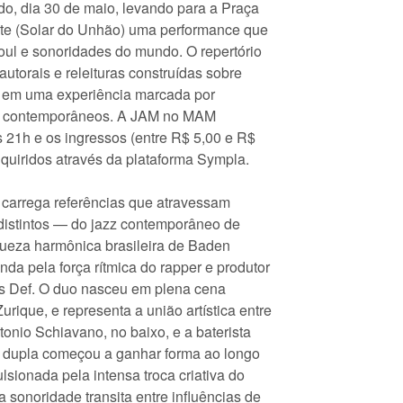
, dia 30 de maio, levando para a Praça
ite (Solar do Unhão) uma performance que
 soul e sonoridades do mundo. O repertório
utorais e releituras construídas sobre
s, em uma experiência marcada por
s contemporâneos. A JAM no MAM
 21h e os ingressos (entre R$ 5,00 e R$
quiridos através da plataforma Sympla.
 carrega referências que atravessam
distintos — do jazz contemporâneo de
queza harmônica brasileira de Baden
da pela força rítmica do rapper e produtor
s Def. O duo nasceu em plena cena
Zurique, e representa a união artística entre
tonio Schiavano, no baixo, e a baterista
A dupla começou a ganhar forma ao longo
sionada pela intensa troca criativa do
a sonoridade transita entre influências de