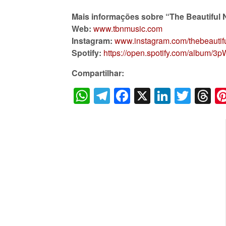
Mais informações sobre “The Beautiful
Web:
www.tbnmusic.com
Instagram:
www.instagram.com/thebeauti
Spotify:
https://open.spotify.com/albu
Compartilhar:
WhatsApp
Telegram
Facebook
X
LinkedI
Twitt
T