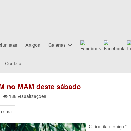
lunistas
Artigos
Galerias
Contato
JAM no MAM deste sábado
| 👁 188 visualizações
eitura
O duo ítalo-suíço “T