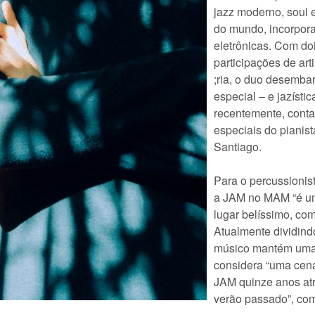
jazz moderno, soul e
do mundo, incorpor
eletrônicas. Com d
participações de art
;ria, o duo desemb
especial – e jazíst
recentemente, conta
especiais do pianist
Santiago.
Para o percussionist
a JAM no MAM “é um
lugar belíssimo, com
Atualmente dividindo
músico mantém uma 
considera “uma cena 
JAM quinze anos at
verão passado”, co