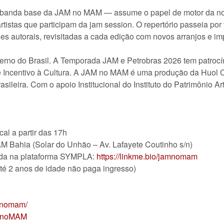
— banda base da JAM no MAM — assume o papel de motor da noi
rtistas que participam da jam session. O repertório passeia por
es autorais, revisitadas a cada edição com novos arranjos e im
erno do Brasil. A Temporada JAM e Petrobras 2026 tem patrocín
 de Incentivo à Cultura. A JAM no MAM é uma produção da Huol
sileira. Com o apoio Institucional do Instituto do Patrimônio Ar
al a partir das 17h
AM Bahia (Solar do Unhão – Av. Lafayete Coutinho s/n)
nda na plataforma SYMPLA:
https://linkme.bio/jamnomam
até 2 anos de idade não paga ingresso)
mnomam/
AMnoMAM