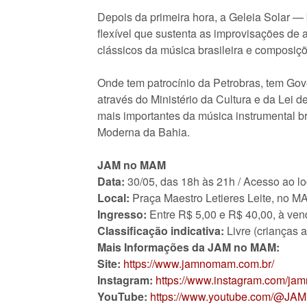
Depois da primeira hora, a Geleia Solar 
flexível que sustenta as improvisações de a
clássicos da música brasileira e composiçõ
Onde tem patrocínio da Petrobras, tem Gov
através do Ministério da Cultura e da Lei
mais importantes da música instrumental bra
Moderna da Bahia.
JAM no MAM
Data:
30/05, das 18h às 21h / Acesso ao loc
Local:
Praça Maestro Letieres Leite, no M
Ingresso:
Entre R$ 5,00 e R$ 40,00, à ve
Classificação indicativa:
Livre (crianças 
Mais Informações da JAM no MAM:
Site:
https://www.jamnomam.com.br/
Instagram:
https://www.instagram.com/ja
YouTube:
https://www.youtube.com/@J