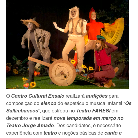
O
Centro Cultural Ensaio
realizará
audições
para
composição do
elenco
do espetáculo musical infantil “
Os
Saltimbancos
“, que estreou no
Teatro FARESI
em
dezembro e realizará
nova temporada em março no
Teatro Jorge Amado
. Dos candidatos, é necessário
experiência com
teatro
e noções básicas de
canto e