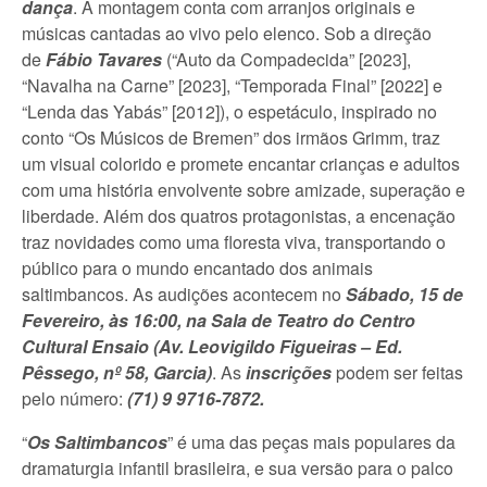
dança
. A montagem conta com arranjos originais e
músicas cantadas ao vivo pelo elenco. Sob a direção
de
Fábio Tavares
(“Auto da Compadecida” [2023],
“Navalha na Carne” [2023], “Temporada Final” [2022] e
“Lenda das Yabás” [2012]), o espetáculo, inspirado no
conto “Os Músicos de Bremen” dos irmãos Grimm, traz
um visual colorido e promete encantar crianças e adultos
com uma história envolvente sobre amizade, superação e
liberdade. Além dos quatros protagonistas, a encenação
traz novidades como uma floresta viva, transportando o
público para o mundo encantado dos animais
saltimbancos. As audições acontecem no
Sábado, 15 de
Fevereiro, às 16:00, na Sala de Teatro do Centro
Cultural Ensaio (Av. Leovigildo Figueiras – Ed.
Pêssego, nº 58, Garcia)
. As
inscrições
podem ser feitas
pelo número:
(71) 9 9716-7872.
“
Os Saltimbancos
” é uma das peças mais populares da
dramaturgia infantil brasileira, e sua versão para o palco