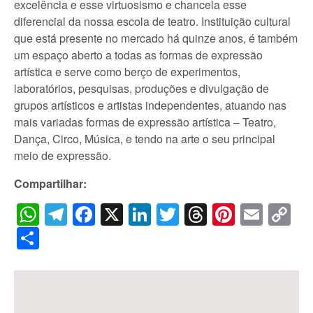
excelência e esse virtuosismo e chancela esse
diferencial da nossa escola de teatro. Instituição cultural
que está presente no mercado há quinze anos, é também
um espaço aberto a todas as formas de expressão
artística e serve como berço de experimentos,
laboratórios, pesquisas, produções e divulgação de
grupos artísticos e artistas independentes, atuando nas
mais variadas formas de expressão artística – Teatro,
Dança, Circo, Música, e tendo na arte o seu principal
meio de expressão.
Compartilhar:
WhatsApp
Telegram
Facebook
X
LinkedIn
Twitter
Threads
Pintere
Emai
C
Li
Share