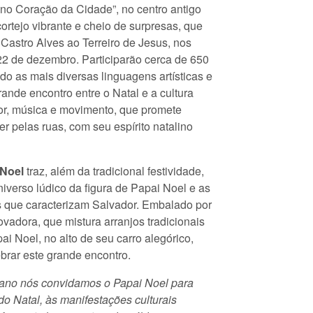
no Coração da Cidade”, no centro antigo
ortejo vibrante e cheio de surpresas, que
 Castro Alves ao Terreiro de Jesus, nos
 22 de dezembro. Participarão cerca de 650
ndo as mais diversas linguagens artísticas e
rande encontro entre o Natal e a cultura
cor, música e movimento, que promete
r pelas ruas, com seu espírito natalino
 Noel
traz, além da tradicional festividade,
iverso lúdico da figura de Papai Noel e as
s que caracterizam Salvador. Embalado por
ovadora, que mistura arranjos tradicionais
i Noel, no alto de seu carro alegórico,
brar este grande encontro.
ano nós convidamos o Papai Noel para
do Natal, às manifestações culturais