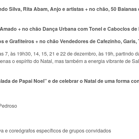
do Silva, Rita Abam, Anjo e artistas + no chão, 50 Baiana
Amado + no chão Dança Urbana com Tonel e Caboclos de I
s e Grafiteiros + no chão Vendedores de Cafezinho, Garis
s 7, às 19h30, 14, 15, 21 e 22 de dezembro, às 19h, partindo da
apenas o espírito do Natal, mas também a energia vibrante de Sa
lada de Papai Noel” e de celebrar o Natal de uma forma co
 Pedroso
lva e coreógrafos específicos de grupos convidados