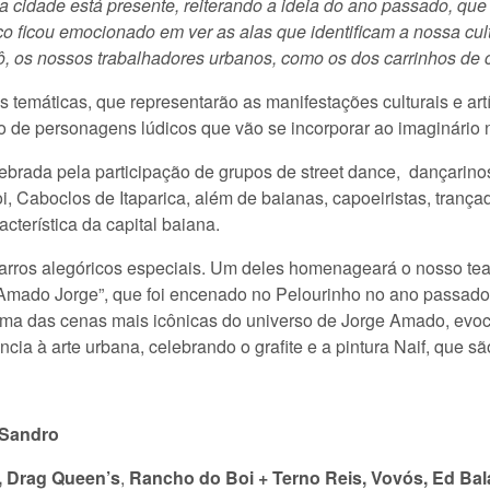
a cidade está presente, reiterando a ideia do ano passado, que 
co ficou emocionado em ver as alas que identificam a nossa cul
jô, os nossos trabalhadores urbanos, como os dos carrinhos de 
s temáticas, que representarão as manifestações culturais e art
do de personagens lúdicos que vão se incorporar ao imaginário n
lebrada pela participação de grupos de street dance, dançarin
 Caboclos de Itaparica, além de baianas, capoeiristas, trançad
cterística da capital baiana.
arros alegóricos especiais. Um deles homenageará o nosso teat
mado Jorge”, que foi encenado no Pelourinho no ano passado 
uma das cenas mais icônicas do universo de Jorge Amado, evocan
ência à arte urbana, celebrando o grafite e a pintura Naif, que 
 Sandro
e, Drag Queen’s
,
Rancho do Boi + Terno Reis, Vovós, Ed Bal