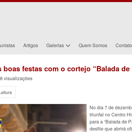
unistas
Artigos
Galerias
Quem Somos
Contat
s boas festas com o cortejo “Balada de
8 visualizações
eitura
No dia 7 de dezembr
triunfal no Centro H
para a “Balada de 
desfile que abrirá o