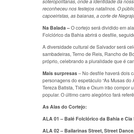
soteropolitanas, onde a identidade da noss
reconheceu nos festejos natalinos. O públi
capoeiristas, as baianas, a corte de Negra
Na Balada –
O cortejo será dividido em ala
Folclórico da Bahia abrirá o desfile, segui
A diversidade cultural de Salvador será ce
sambadeiras, Terno de Reis, Rancho de Boi,
próprio, celebrando a pluralidade que é cara
Mais surpresas
– No desfile haverá dois c
personagens do espetáculo “As Musas do A
Tereza Batista, Tiêta e Oxum irão compor 
popular. O último carro alegórico fará refer
As Alas do Cortejo:
ALA 01 – Balé Folclórico da Bahia e Cia
ALA 02 – Bailarinas Street, Street Danc