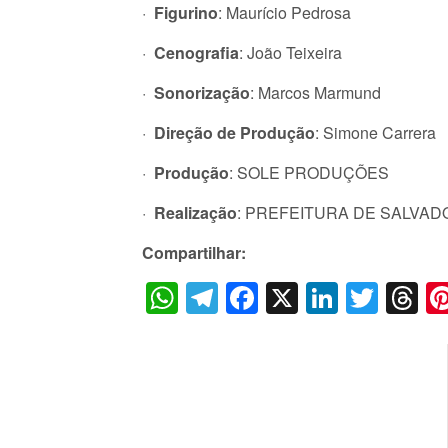
·
Figurino
: Maurício Pedrosa
·
Cenografia
: João Teixeira
·
Sonorização
: Marcos Marmund
·
Direção de Produção
: Simone Carrera
·
Produção
: SOLE PRODUÇÕES
·
Realização
: PREFEITURA DE SALVAD
Compartilhar:
WhatsApp
Telegram
Facebook
X
LinkedI
Twitt
T