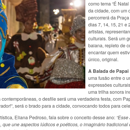
como tema “É Natal 
da cidade, com um c
percorrerá da Praça
dias 7, 14, 15, 21 e
artistas, representa
culturais. Será um g
baiana, repleto de 
encantar quem estive
único, original.
A Balada de Papai
uma fusão entre o un
expressões culturai
uma trilha sonora in
 contemporâneas, o desfile será uma verdadeira festa, com Papa
ador!”, será o brado para a cidade, convocando todos para cele
ística, Eliana Pedroso, fala sobre o conceito desse ano:
“Esse 
 que une aspectos lúdicos e poéticos, o imaginário tradicional 