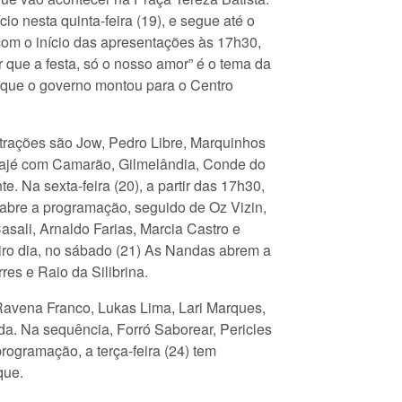
ício nesta quinta-feira (19), e segue até o
, com o início das apresentações às 17h30,
r que a festa, só o nosso amor” é o tema da
 que o governo montou para o Centro
atrações são Jow, Pedro Libre, Marquinhos
ajé com Camarão, Gilmelândia, Conde do
te. Na sexta-feira (20), a partir das 17h30,
 abre a programação, seguido de Oz Vizin,
sali, Arnaldo Farias, Marcia Castro e
iro dia, no sábado (21) As Nandas abrem a
s e Raio da Silibrina.
 Ravena Franco, Lukas Lima, Lari Marques,
a. Na sequência, Forró Saborear, Pericles
ogramação, a terça-feira (24) tem
que.