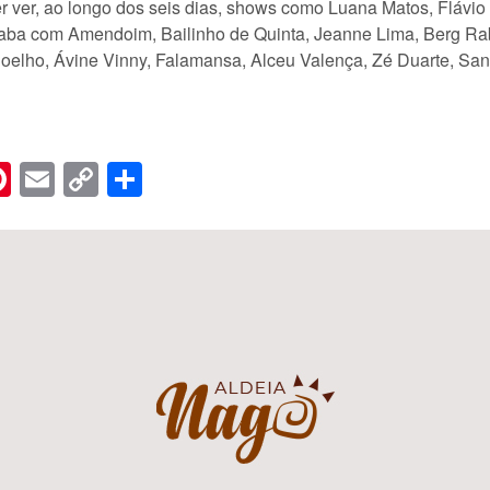
r ver, ao longo dos seis dias, shows como Luana Matos, Flávio
ba com Amendoim, Bailinho de Quinta, Jeanne Lima, Berg Rabe
Coelho, Ávine Vinny, Falamansa, Alceu Valença, Zé Duarte, Sa
n
er
hreads
Pinterest
Email
Copy
Share
Link