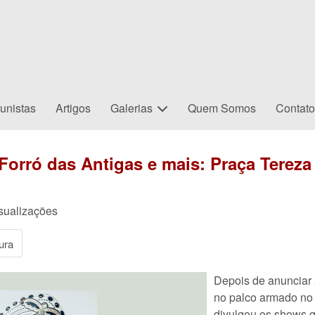
unistas
Artigos
Galerias
Quem Somos
Contat
rró das Antigas e mais: Praça Tereza B
sualizações
ura
Depois de anunciar
no palco armado no
divulgou os shows q