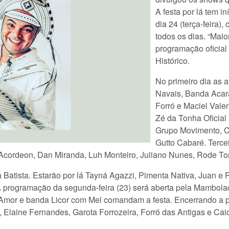
A festa por lá tem in
dia 24 (terça-feira)
todos os dias. “Maio
programação oficial
Histórico.
No primeiro dia as 
Navais, Banda Acar
Forró e Maciel Valen
Zé da Tonha Oficial
Grupo Movimento, Ca
Gutto Cabaré. Terce
ordeon, Dan Miranda, Luh Monteiro, Juliano Nunes, Rode Torre
a Batista. Estarão por lá Tayná Agazzi, Pimenta Nativa, Juan e
 programação da segunda-feira (23) será aberta pela Mambolad
Amor e banda Licor com Mel comandam a festa. Encerrando a pr
 Elaine Fernandes, Garota Forrozeira, Forró das Antigas e Cai