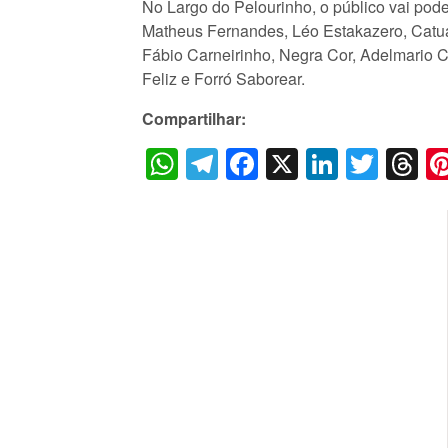
No Largo do Pelourinho, o público vai pode
Matheus Fernandes, Léo Estakazero, Catua
Fábio Carneirinho, Negra Cor, Adelmario 
Feliz e Forró Saborear.
Compartilhar:
WhatsApp
Telegram
Facebook
X
LinkedI
Twitt
T