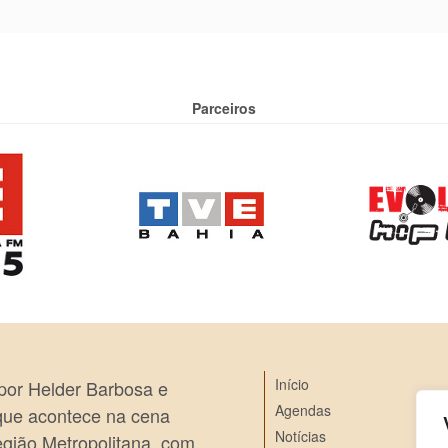
Parceiros
Início
 por Helder Barbosa e
Agendas
 que acontece na cena
Notícias
egião Metropolitana, com