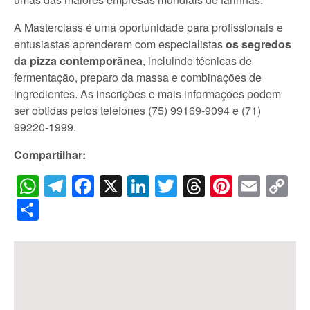
A Masterclass é uma oportunidade para profissionais e
entusiastas aprenderem com especialistas
os segredos
da pizza contemporânea
, incluindo técnicas de
fermentação, preparo da massa e combinações de
ingredientes. As inscrições e mais informações podem
ser obtidas pelos telefones (75) 99169-9094 e (71)
99220-1999.
Compartilhar:
WhatsApp
Telegram
Facebook
X
LinkedIn
Twitter
Threads
Pintere
Emai
C
Li
Share