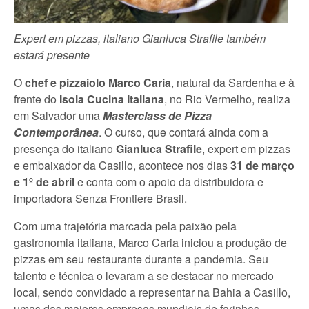
Expert em pizzas, italiano Gianluca Strafile também
estará presente
O
chef e pizzaiolo Marco Caria
, natural da Sardenha e à
frente do
Isola Cucina Italiana
, no Rio Vermelho, realiza
em Salvador uma
Masterclass de Pizza
Contemporânea
. O curso, que contará ainda com a
presença do italiano
Gianluca Strafile
, expert em pizzas
e embaixador da Casillo, acontece nos dias
31 de março
e 1º de abril
e conta com o apoio da distribuidora e
importadora Senza Frontiere Brasil.
Com uma trajetória marcada pela paixão pela
gastronomia italiana, Marco Caria iniciou a produção de
pizzas em seu restaurante durante a pandemia. Seu
talento e técnica o levaram a se destacar no mercado
local, sendo convidado a representar na Bahia a Casillo,
umas das maiores empresas mundiais de farinhas.