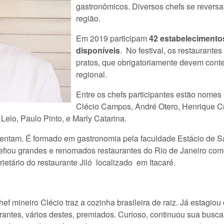
gastronômicos. Diversos chefs se reversa
região.
Em 2019 participam
42 estabelecimento
disponíveis
. No festival, os restaurante
pratos, que obrigatoriamente devem conter
regional.
Entre os chefs participantes estão nome
Clécio Campos, André Otero, Henrique Cr
Lelo, Paulo Pinto, e Marly Catarina.
entam. É formado em gastronomia pela faculdade Estácio de Sá
efiou grandes e renomados restaurantes do Rio de Janeiro como
rietário do restaurante Jiló localizado em Itacaré.
ef mineiro Clécio traz a cozinha brasileira de raiz. Já estagio
urantes, vários destes, premiados. Curioso, continuou sua busca