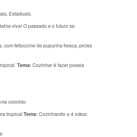
ais, Estaduais.
Bahia viva! O passado e o futuro se
, com fettuccine de pupunha fresca, picles
tropical
Tema:
Cozinhar é fazer poesia
nie colorido
ra tropical
Tema:
Cozinhando a 4 mãos:
os