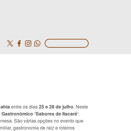
o
Bahia
entre os dias
25 e 28 de julho
. Neste
al Gastronômico
“
Sabores de Itacaré
“.
remesa. São várias opções no evento que
miliar, gastronomia de raiz e roteiros