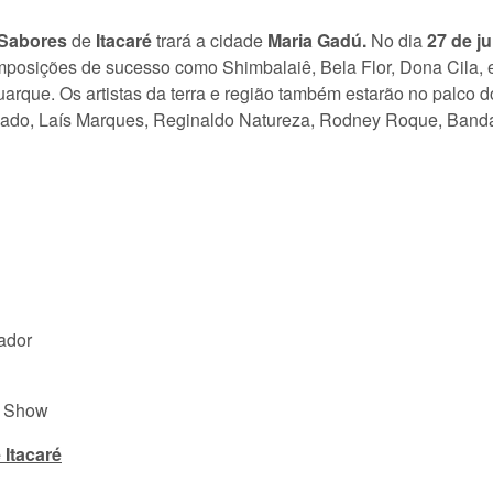
 Sabores
de
Itacaré
trará a cidade
Maria Gadú.
No dia
27 de ju
omposições de sucesso como Shimbalaiê, Bela Flor, Dona Cila, 
uarque. Os artistas da terra e região também estarão no palco
nado, Laís Marques, Reginaldo Natureza, Rodney Roque, Banda
vador
a Show
 Itacaré