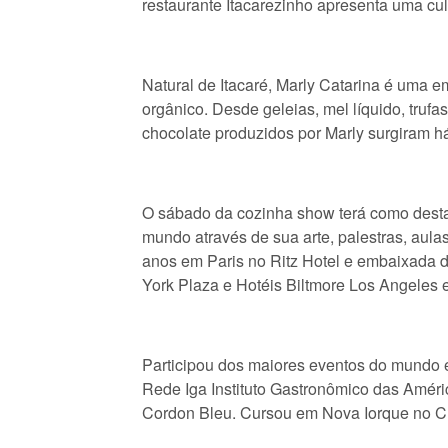
restaurante Itacarezinho apresenta uma cul
Natural de Itacaré, Marly Catarina é uma e
orgânico. Desde geleias, mel líquido, trufa
chocolate produzidos por Marly surgiram h
O sábado da cozinha show terá como destaq
mundo através de sua arte, palestras, aula
anos em Paris no Ritz Hotel e embaixada
York Plaza e Hotéis Biltmore Los Angeles 
Participou dos maiores eventos do mundo
Rede Iga Instituto Gastronômico das Améri
Cordon Bleu. Cursou em Nova Iorque no Cul