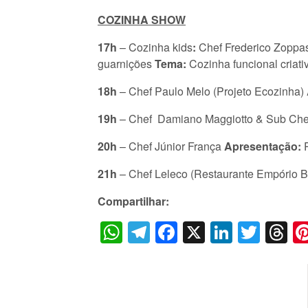
COZINHA SHOW
17h
– Cozinha kids
:
Chef
Frederico Zoppa
guarnições
Tema:
Cozinha funcional criativ
18h
– Chef
Paulo Melo
(Projeto Ecozinha)
19h
– Chef Damiano Maggiotto & Sub Chef 
20h
– Chef Júnior França
Apresentação:
P
21h
– Chef Leleco (Restaurante Empório 
Compartilhar:
WhatsApp
Telegram
Facebook
X
LinkedI
Twitt
T