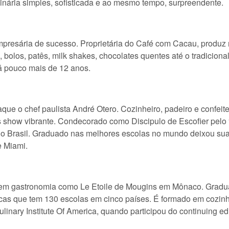
inária simples, sofisticada e ao mesmo tempo, surpreendente.
mpresária de sucesso. Proprietária do Café com Cacau, produz m
s, bolos, patês, milk shakes, chocolates quentes até o tradici
á pouco mais de 12 anos.
ue o chef paulista André Otero. Cozinheiro, padeiro e confeit
s show vibrante. Condecorado como Discipulo de Escofier pelo “
 do Brasil. Graduado nas melhores escolas no mundo deixou 
e Miami.
 em gastronomia como Le Etoile de Mougins em Mônaco. Gradu
cas que tem 130 escolas em cinco países. É formado em cozinha
inary Institute Of America, quando participou do continuing ed