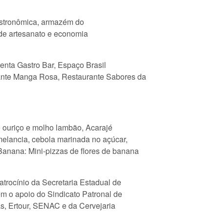
gastronômica, armazém do
a de artesanato e economia
nta Gastro Bar, Espaço Brasil
urante Manga Rosa, Restaurante Sabores da
ouriço e molho lambão, Acarajé
 melancia, cebola marinada no açúcar,
Banana: Mini-pizzas de flores de banana
atrocínio da Secretaria Estadual de
m o apoio do Sindicato Patronal de
s, Ertour, SENAC e da Cervejaria