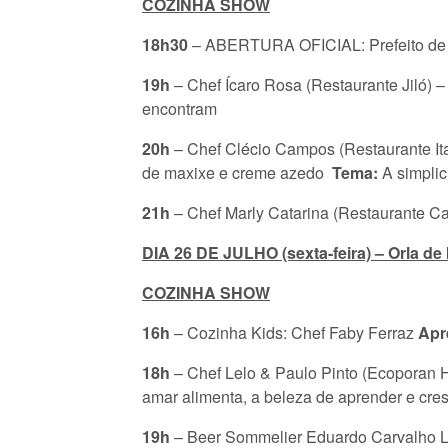
COZINHA SHOW
18h30
– ABERTURA OFICIAL:
Prefeito d
19h
–
Chef Ícaro Rosa
(Restaurante Jiló) –
encontram
20h
– Chef Clécio
Campos
(Restaurante It
de maxixe e creme azedo
Tema:
A simplic
21h
– Chef Marly Catarina
(Restaurante C
DIA 26 DE JULHO (sexta-feira) – Orla de 
COZINHA SHOW
16h
– Cozinha Kids: Chef
Faby Ferraz
Apr
18h
– Chef
Lelo & Paulo Pinto (Ecoporan H
amar alimenta, a beleza de aprender e cre
19h
– Beer Sommelier Eduardo Carvalho 