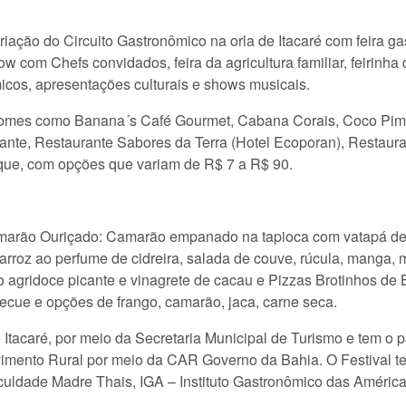
criação do Circuito Gastronômico na orla de Itacaré com feira 
ow com Chefs convidados, feira da agricultura familiar, feirinh
micos, apresentações culturais e shows musicais.
o nomes como Banana´s Café Gourmet, Cabana Corais, Coco Pime
urante, Restaurante Sabores da Terra (Hotel Ecoporan), Resta
ique, com opções que variam de R$ 7 a R$ 90.
marão Ouriçado: Camarão empanado na tapioca com vatapá de 
, arroz ao perfume de cidreira, salada de couve, rúcula, manga,
agridoce picante e vinagrete de cacau e Pizzas Brotinhos de 
cue e opções de frango, camarão, jaca, carne seca.
 Itacaré, por meio da Secretaria Municipal de Turismo e tem o p
imento Rural por meio da CAR Governo da Bahia. O Festival te
uldade Madre Thais, IGA – Instituto Gastronômico das América