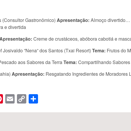
s (Consultor Gastronômico)
Apresentação:
Almoço divertido… 
a e divertida
Apresentação:
Creme de crustáceos, abóbora cabotiá e masc
Josivaldo ”Nena” dos Santos (Txai Resort)
Tema:
Frutos do M
escado aos Sabores da Terra
Tema:
Compartilhando Sabores
Bahia)
Apresentação:
Resgatando Ingredientes de Moradores 
n
er
hreads
Pinterest
Email
Copy
Share
Link