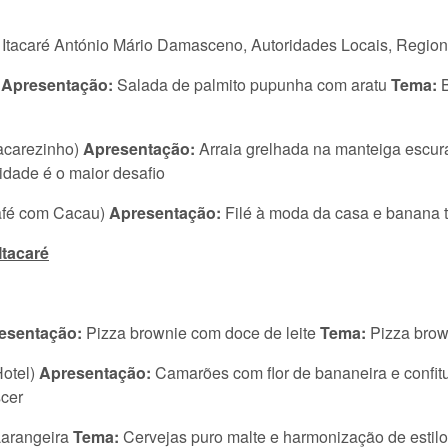
e Itacaré António Mário Damasceno, Autoridades Locais, Region
Apresentação:
Salada de palmito pupunha com aratu
Tema:
acarezinho)
Apresentação:
Arraia grelhada na manteiga escura
idade é o maior desafio
afé com Cacau)
Apresentação:
Filé à moda da casa e banana 
Itacaré
esentação:
Pizza brownie com doce de leite
Tema:
Pizza brow
otel)
Apresentação:
Camarões com flor de bananeira e confitu
scer
Larangeira
Tema:
Cervejas puro malte e harmonização de estil