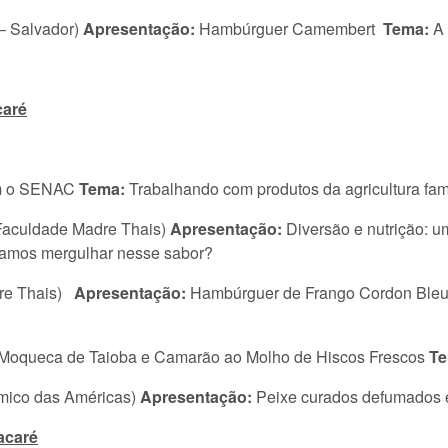
– Salvador)
Apresentação:
Hambúrguer Camembert
Tema:
A 
caré
om o SENAC
Tema:
Trabalhando com produtos da agricultura fam
(Faculdade Madre Thais)
Apresentação:
Diversão e nutrição: u
vamos mergulhar nesse sabor?
dre Thais)
Apresentação:
Hambúrguer de Frango Cordon Bleu,
Moqueca de Taioba e Camarão ao Molho de Hiscos Frescos
Te
ômico das Américas)
Apresentação:
Peixe curados defumados 
acaré