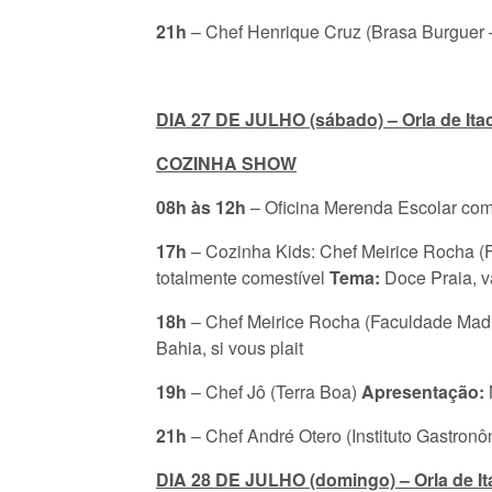
21h
–
Chef
Henrique Cruz
(Brasa Burguer 
DIA 27 DE JULHO (sábado) – Orla de Ita
COZINHA SHOW
08h às 12h
– Oficina Merenda Escolar c
17h
– Cozinha Kids: Chef Meirice Rocha 
totalmente comestível
Tema:
Doce Praia, 
18h
– Chef Meirice Rocha (Faculdade Ma
Bahia, si vous plait
19h
– Chef Jô (Terra Boa)
Apresentação:
21h
– Chef André Otero (Instituto Gastron
DIA 28 DE JULHO (domingo) – Orla de It