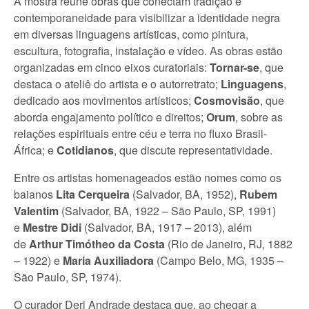
A mostra reúne obras que conectam tradição e
contemporaneidade para visibilizar a identidade negra
em diversas linguagens artísticas, como pintura,
escultura, fotografia, instalação e vídeo. As obras estão
organizadas em cinco eixos curatoriais:
Tornar-se
, que
destaca o ateliê do artista e o autorretrato;
Linguagens
,
dedicado aos movimentos artísticos;
Cosmovisão
, que
aborda engajamento político e direitos;
Orum
, sobre as
relações espirituais entre céu e terra no fluxo Brasil-
África; e
Cotidianos
, que discute representatividade.
Entre os artistas homenageados estão nomes como os
baianos
Lita Cerqueira
(Salvador, BA, 1952),
Rubem
Valentim
(Salvador, BA, 1922 – São Paulo, SP, 1991)
e
Mestre Didi
(Salvador, BA, 1917 – 2013), além
de
Arthur Timótheo da Costa
(Rio de Janeiro, RJ, 1882
– 1922) e
Maria Auxiliadora
(Campo Belo, MG, 1935 –
São Paulo, SP, 1974).
O curador Deri Andrade destaca que, ao chegar a