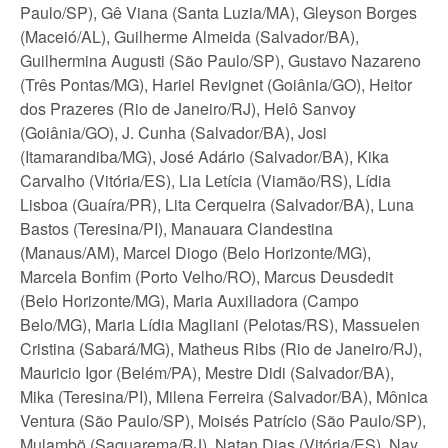
Paulo/SP), Gê Viana (Santa Luzia/MA), Gleyson Borges
(Maceió/AL), Guilherme Almeida (Salvador/BA),
Guilhermina Augusti (São Paulo/SP), Gustavo Nazareno
(Três Pontas/MG), Hariel Revignet (Goiânia/GO), Heitor
dos Prazeres (Rio de Janeiro/RJ), Helô Sanvoy
(Goiânia/GO), J. Cunha (Salvador/BA), Josi
(Itamarandiba/MG), José Adário (Salvador/BA), Kika
Carvalho (Vitória/ES), Lia Letícia (Viamão/RS), Lídia
Lisboa (Guaíra/PR), Lita Cerqueira (Salvador/BA), Luna
Bastos (Teresina/PI), Manauara Clandestina
(Manaus/AM), Marcel Diogo (Belo Horizonte/MG),
Marcela Bonfim (Porto Velho/RO), Marcus Deusdedit
(Belo Horizonte/MG), Maria Auxiliadora (Campo
Belo/MG), Maria Lídia Magliani (Pelotas/RS), Massuelen
Cristina (Sabará/MG), Matheus Ribs (Rio de Janeiro/RJ),
Mauricio Igor (Belém/PA), Mestre Didi (Salvador/BA),
Mika (Teresina/PI), Milena Ferreira (Salvador/BA), Mônica
Ventura (São Paulo/SP), Moisés Patrício (São Paulo/SP),
Mulambö (Saquarema/RJ), Natan Dias (Vitória/ES), Nay