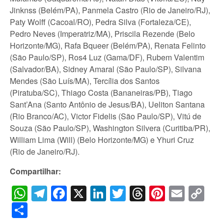
Jinknss (Belém/PA), Panmela Castro (Rio de Janeiro/RJ),
Paty Wolff (Cacoal/RO), Pedra Silva (Fortaleza/CE),
Pedro Neves (Imperatriz/MA), Priscila Rezende (Belo
Horizonte/MG), Rafa Bqueer (Belém/PA), Renata Felinto
(São Paulo/SP), Ros4 Luz (Gama/DF), Rubem Valentim
(Salvador/BA), Sidney Amaral (São Paulo/SP), Silvana
Mendes (São Luís/MA), Tercília dos Santos
(Piratuba/SC), Thiago Costa (Bananeiras/PB), Tiago
Sant’Ana (Santo Antônio de Jesus/BA), Ueliton Santana
(Rio Branco/AC), Victor Fidelis (São Paulo/SP), Vitú de
Souza (São Paulo/SP), Washington Silvera (Curitiba/PR),
William Lima (Will) (Belo Horizonte/MG) e Yhuri Cruz
(Rio de Janeiro/RJ).
Compartilhar:
WhatsApp
Telegram
Facebook
X
LinkedIn
Twitter
Threads
Pintere
Emai
C
Li
Share