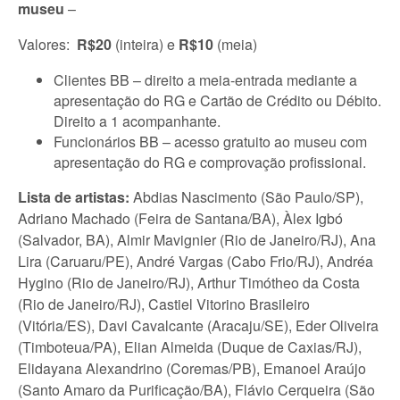
museu
–
Valores:
R$20
(inteira)
e
R$10
(meia)
Clientes BB – direito a meia-entrada mediante a
apresentação do RG e Cartão de Crédito ou Débito.
Direito a 1 acompanhante.
Funcionários BB – acesso gratuito ao museu com
apresentação do RG e comprovação profissional.
Lista de artistas:
Abdias Nascimento (São Paulo/SP),
Adriano Machado (Feira de Santana/BA), Àlex Igbó
(Salvador, BA), Almir Mavignier (Rio de Janeiro/RJ), Ana
Lira (Caruaru/PE), André Vargas (Cabo Frio/RJ), Andréa
Hygino (Rio de Janeiro/RJ), Arthur Timótheo da Costa
(Rio de Janeiro/RJ), Castiel Vitorino Brasileiro
(Vitória/ES), Davi Cavalcante (Aracaju/SE), Eder Oliveira
(Timboteua/PA), Elian Almeida (Duque de Caxias/RJ),
Elidayana Alexandrino (Coremas/PB), Emanoel Araújo
(Santo Amaro da Purificação/BA), Flávio Cerqueira (São