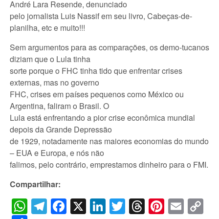
André Lara Resende, denunciado
pelo jornalista Luis Nassif em seu livro, Cabeças-de-
planilha, etc e muito!!!
Sem argumentos para as comparações, os demo-tucanos
diziam que o Lula tinha
sorte porque o FHC tinha tido que enfrentar crises
externas, mas no governo
FHC, crises em países pequenos como México ou
Argentina, faliram o Brasil. O
Lula está enfrentando a pior crise econômica mundial
depois da Grande Depressão
de 1929, notadamente nas maiores economias do mundo
– EUA e Europa, e nós não
falimos, pelo contrário, emprestamos dinheiro para o FMI.
Compartilhar:
WhatsApp
Telegram
Facebook
X
LinkedIn
Twitter
Threads
Pintere
Emai
C