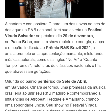
A cantora e compositora Cinara, um dos novos nomes de
destaque no R&B nacional, fará sua estreia no
Festival
Virada Salvador
no próximo dia
29 de dezembro
,
no
Palco Brisa
, com um show repleto de energia, dança
e emoção. Indicada ao
Prêmio R&B Brazil 2024
, a
artista promete uma apresentação marcante, misturando
músicas autorais, como os singles “No Ar” e “Quanto
Tempo Temos”, releituras de clássicos nacionais e hits
que atravessam gerações.
Oriunda do
bairro periférico
de
Sete de Abri
l,
em
Salvador
, Cinara se tornou uma promessa da música
brasileira ao unir seu R&B maduro e contemporâneo a
influências de Afrobeat, Reggae e Amapiano, criando
uma sonoridade única. Seu show no Festival Virada
Salvador será um reflexo dessa diversidade musical, com