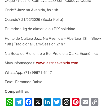
O que? Acustic Carnaval Jazz com Claudya Costta
Onde? Jazz na Avenida, às 19h
Quando? 21/02/2025 (Sexta-Feira)
Entrada: 1 kg de alimento ou PIX solidário
Ponto de Cultura Jazz Na Avenida – Abertura 18h | Show
19h | Tradicional Jam-Session 21h /
Na Boca do Rio, entre o Boi Preto e a Caixa Econômica.
Mais informações:
www.jazznaavenida.com
WhatsApp: (71) 99671-6117
Foto: Fernanda Bahia
Compartilhar:
WhatsApp
Telegram
Facebook
X
LinkedIn
Twitter
Threads
Pintere
Emai
C