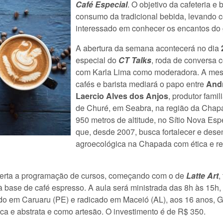
Café Especial
. O objetivo da cafeteria e 
consumo da tradicional bebida, levando 
interessado em conhecer os encantos do 
A abertura da semana acontecerá no dia
especial do
CT Talks
, roda de conversa
com Karla Lima como moderadora. A mestre
cafés e barista mediará o papo entre
Andr
Laercio Alves dos Anjos
, produtor fam
de Churé, em Seabra, na região da Chapa
950 metros de altitude, no Sítio Nova E
que, desde 2007, busca fortalecer e desen
agroecológica na Chapada com ética e re
 aberta a programação de cursos, começando com o de
Latte Art
,
 à base de café espresso. A aula será ministrada das 8h às 15h,
do em Caruaru (PE) e radicado em Maceió (AL), aos 16 anos, Ga
mica e abstrata e como artesão. O investimento é de R$ 350.