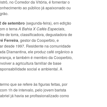
bistrô, no Corredor da Vitória, é fomentar o
conhecimento ao público já apaixonado ou
grão.
2 de setembro
(segunda-feira), em edição
 com o tema
A Bahia X Cafés Especiais
,
 de torra, classificadora, degustadora de
é Ferreira
, gestor da Cooperbio, e
iliar desde 1997. Residente na comunidade
da Diamantina, ele produz café orgânico a
sperança, e também é membro da Cooperbio,
volver a agricultura familiar de base
sponsabilidade social e ambiental. A
 termo que se refere às figuras feitas, por
 com 1h de intervalo, pelo jovem barista
briel já havia se profissionalizado como