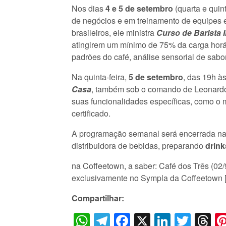
Nos dias
4 e 5 de setembro
(quarta e quin
de negócios e em treinamento de equipes e
brasileiros, ele ministra
Curso de Barista I
atingirem um mínimo de 75% da carga horári
padrões do café, análise sensorial de sabo
Na quinta-feira,
5 de setembro
, das 19h à
Casa
, também sob o comando de Leonardo 
suas funcionalidades específicas, como o 
certificado.
A programação semanal será encerrada na 
distribuidora de bebidas, preparando
drink
na Coffeetown, a saber: Café dos Três (02/9)
exclusivamente no Sympla da Coffeetown 
Compartilhar:
WhatsApp
Telegram
Facebook
X
LinkedI
Twitt
T