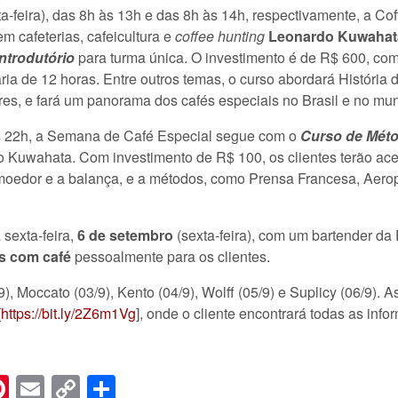
ta-feira), das 8h às 13h e das 8h às 14h, respectivamente, a C
m cafeterias, cafeicultura e
coffee hunting
Leonardo Kuwahat
ntrodutório
para turma única. O investimento é de R$ 600, com
a de 12 horas. Entre outros temas, o curso abordará História do
res, e fará um panorama dos cafés especiais no Brasil e no mu
s 22h, a Semana de Café Especial segue com o
Curso de Méto
Kuwahata. Com investimento de R$ 100, os clientes terão aces
moedor e a balança, e a métodos, como Prensa Francesa, Aerop
sexta-feira,
6 de setembro
(sexta-feira), com um bartender da 
s com café
pessoalmente para os clientes.
, Moccato (03/9), Kento (04/9), Wolff (05/9) e Suplicy (06/9). A
[
https://bit.ly/2Z6m1Vg
], onde o cliente encontrará todas as info
n
er
hreads
Pinterest
Email
Copy
Share