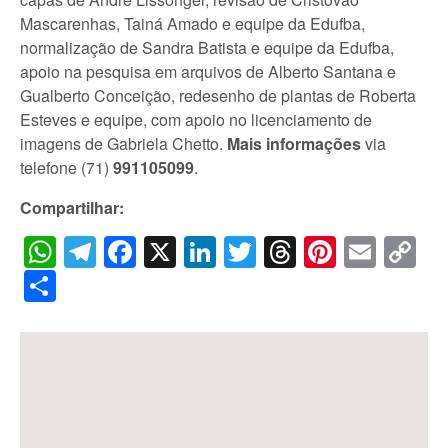
Mascarenhas, Tainá Amado e equipe da Edufba,
normalização de Sandra Batista e equipe da Edufba,
apoio na pesquisa em arquivos de Alberto Santana e
Gualberto Conceição, redesenho de plantas de Roberta
Esteves e equipe, com apoio no licenciamento de
imagens de Gabriela Chetto.
Mais informações
via
telefone (71)
991105099
.
Compartilhar:
WhatsApp
Telegram
Facebook
X
LinkedIn
Twitter
Threads
Pintere
Emai
C
Li
Share