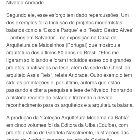
Nivaldo Andrade.
Segundo ele, esse esforço tem dado repercussões. Um
dos exemplos foi a inclusão de projetos modernistas
baianos como a ‘Escola Parque’ e o ‘Teatro Castro Alves’
– ambos em Salvador – na exposição na Casa da
Arquitetura de Matosinhos (Portugal) que mostrou a
arquitetura dos últimos 80 anos do Brasil. “Eles me
ligaram solicitando e foram incluídos esses dois grandes
projetos, analisados na tese, além da sede da Chesf, do
arquiteto Assis Reis”, relata Andrade. Outro exemplo tem
sido as premiações e, por último, autores que estão
passando a citar a pesquisa e tese de Nivaldo, honrando
a história recente do estado e trazendo o devido
reconhecimento para os arquitetos e a arquitetura baiana.
A produção da ‘Coleção Arquitetura Moderna na Bahia’
em cinco volumes foi da Editora da Ufba (Edufba), com
projeto gráfico de Gabriela Nascimento, ilustrações das
capas de André Lissonger, revisão de Cristóvão