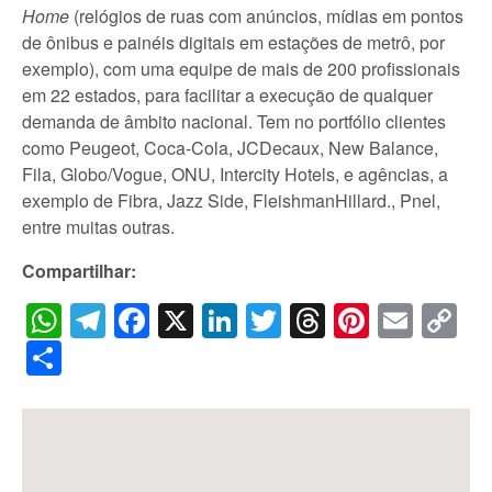
Home
(relógios de ruas com anúncios, mídias em pontos
de ônibus e painéis digitais em estações de metrô, por
exemplo), com uma equipe de mais de 200 profissionais
em 22 estados, para facilitar a execução de qualquer
demanda de âmbito nacional. Tem no portfólio clientes
como Peugeot, Coca-Cola, JCDecaux, New Balance,
Fila, Globo/Vogue, ONU, Intercity Hotels, e agências, a
exemplo de Fibra, Jazz Side, FleishmanHillard., Pnel,
entre muitas outras.
Compartilhar:
WhatsApp
Telegram
Facebook
X
LinkedIn
Twitter
Threads
Pintere
Emai
C
Li
Share