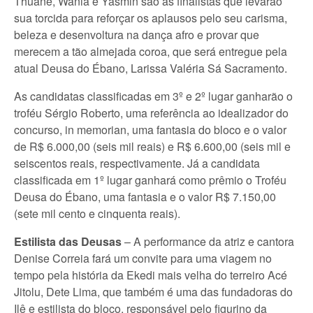
Thuane, Wania e Yasmin são as finalistas que levarão
sua torcida para reforçar os aplausos pelo seu carisma,
beleza e desenvoltura na dança afro e provar que
merecem a tão almejada coroa, que será entregue pela
atual Deusa do Ébano, Larissa Valéria Sá Sacramento.
As candidatas classificadas em 3º e 2º lugar ganharão o
troféu Sérgio Roberto, uma referência ao idealizador do
concurso, in memorian, uma fantasia do bloco e o valor
de R$ 6.000,00 (seis mil reais) e R$ 6.600,00 (seis mil e
seiscentos reais, respectivamente. Já a candidata
classificada em 1º lugar ganhará como prêmio o Troféu
Deusa do Ébano, uma fantasia e o valor R$ 7.150,00
(sete mil cento e cinquenta reais).
Estilista das Deusas
– A performance da atriz e cantora
Denise Correia fará um convite para uma viagem no
tempo pela história da Ekedi mais velha do terreiro Acé
Jitolu, Dete Lima, que também é uma das fundadoras do
Ilê e estilista do bloco, responsável pelo figurino da