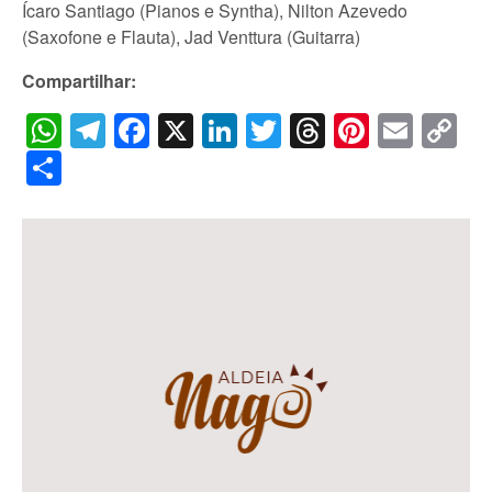
Ícaro Santiago (Pianos e Syntha), Nilton Azevedo
(Saxofone e Flauta), Jad Venttura (Guitarra)
Compartilhar:
WhatsApp
Telegram
Facebook
X
LinkedIn
Twitter
Threads
Pintere
Emai
C
Li
Share