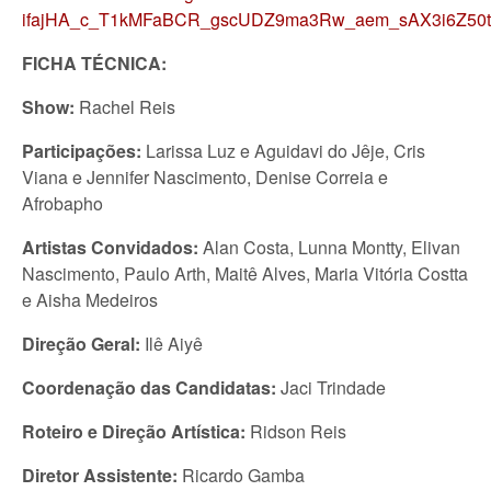
ifajHA_c_T1kMFaBCR_gscUDZ9ma3Rw_aem_sAX3i6Z5
FICHA TÉCNICA:
Show:
Rachel Reis
Participações:
Larissa Luz e Aguidavi do Jêje, Cris
Viana e Jennifer Nascimento, Denise Correia e
Afrobapho
Artistas Convidados:
Alan Costa, Lunna Montty, Elivan
Nascimento, Paulo Arth, Maitê Alves, Maria Vitória Costta
e Aisha Medeiros
Direção Geral:
Ilê Aiyê
Coordenação das Candidatas:
Jaci Trindade
Roteiro e Direção Artística:
Ridson Reis
Diretor Assistente:
Ricardo Gamba