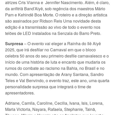
atrizes Cris Vianna e Jennifer Nascimento. Além, é claro,
da anfitriã Band’Aiyê, sob regência dos maestros Mário
Pam e Kehindê Boa Morte. O roteiro e a direção artística
são assinados por Ridson Reis Uma novidade desta
edição é a transmissão ao vivo de todo o evento nos
telões de LED instalados na Senzala do Barro Preto.
Surpresa
– O evento vai eleger a Rainha do Ilê Aiyê
2025, que irá desfilar no Carnaval em que o bloco
celebra 50 anos do seu primeiro desfile carnavalesco e o
início de uma história de luta e encanto que mudaria os
rumos do combate ao racismo na Bahia, no Brasil e no
mundo. Com apresentação de Arany Santana, Sandro
Teles e Val Benvindo, o evento traz, este ano, uma quarta
personalidade surpresa que integrará o time de
apresentadores.
Adriane, Camila, Caroline, Cecilia, Ivana, Isis, Lorena,
Maria Victoria, Nayara, Rafaela, Stephanie, Tainã,