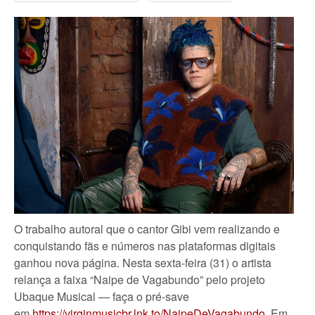
O trabalho autoral que o cantor Gibi vem realizando e
conquistando fãs e números nas plataformas digitais
ganhou nova página. Nesta sexta-feira (31) o artista
relança a faixa “Naipe de Vagabundo” pelo projeto
Ubaque Musical — faça o pré-save
em
https://virginmusicbr.lnk.to/NaipeDeVagabundo
. Em