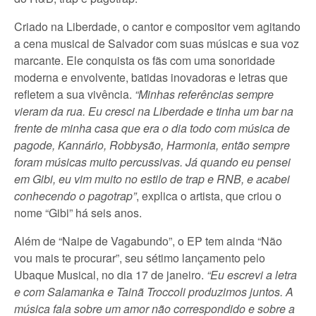
Criado na Liberdade, o cantor e compositor vem agitando
a cena musical de Salvador com suas músicas e sua voz
marcante. Ele conquista os fãs com uma sonoridade
moderna e envolvente, batidas inovadoras e letras que
refletem a sua vivência.
“Minhas referências sempre
vieram da rua. Eu cresci na Liberdade e tinha um bar na
frente de minha casa que era o dia todo com música de
pagode, Kannário, Robbysão, Harmonia, então sempre
foram músicas muito percussivas. Já quando eu pensei
em Gibi, eu vim muito no estilo de trap e RNB, e acabei
conhecendo o pagotrap”
, explica o artista, que criou o
nome “Gibi” há seis anos.
Além de “Naipe de Vagabundo”, o EP tem ainda “Não
vou mais te procurar”, seu sétimo lançamento pelo
Ubaque Musical, no dia 17 de janeiro.
“Eu escrevi a letra
e com Salamanka e Tainã Troccoli produzimos juntos. A
música fala sobre um amor não correspondido e sobre a