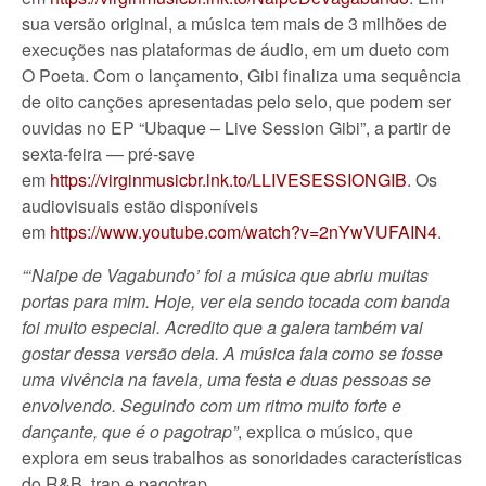
sua versão original, a música tem mais de 3 milhões de
execuções nas plataformas de áudio, em um dueto com
O Poeta. Com o lançamento, Gibi finaliza uma sequência
de oito canções apresentadas pelo selo, que podem ser
ouvidas no EP “Ubaque – Live Session Gibi”, a partir de
sexta-feira — pré-save
em
https://virginmusicbr.lnk.to/LLIVESESSIONGIB
. Os
audiovisuais estão disponíveis
em
https://www.youtube.com/watch?v=2nYwVUFAIN4
.
“‘Naipe de Vagabundo’ foi a música que abriu muitas
portas para mim. Hoje, ver ela sendo tocada com banda
foi muito especial. Acredito que a galera também vai
gostar dessa versão dela. A música fala como se fosse
uma vivência na favela, uma festa e duas pessoas se
envolvendo. Seguindo com um ritmo muito forte e
dançante, que é o pagotrap”
, explica o músico, que
explora em seus trabalhos as sonoridades características
do R&B, trap e pagotrap.