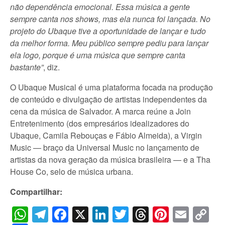
não dependência emocional. Essa música a gente
sempre canta nos shows, mas ela nunca foi lançada. No
projeto do Ubaque tive a oportunidade de lançar e tudo
da melhor forma. Meu público sempre pediu para lançar
ela logo, porque é uma música que sempre canta
bastante”
, diz.
O Ubaque Musical é uma plataforma focada na produção
de conteúdo e divulgação de artistas independentes da
cena da música de Salvador. A marca reúne a Join
Entretenimento (dos empresários idealizadores do
Ubaque, Camila Rebouças e Fábio Almeida), a Virgin
Music — braço da Universal Music no lançamento de
artistas da nova geração da música brasileira — e a Tha
House Co, selo de música urbana.
Compartilhar:
WhatsApp
Telegram
Facebook
X
LinkedIn
Twitter
Threads
Pintere
Emai
C