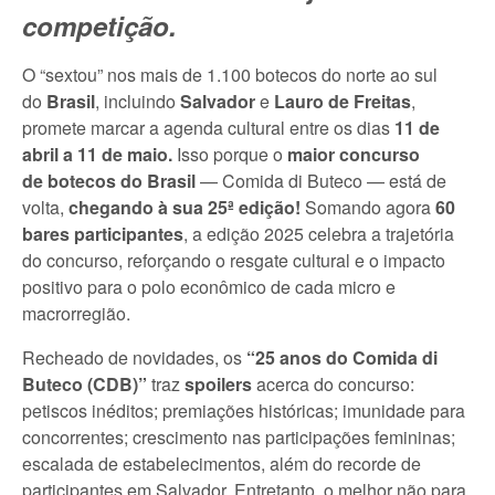
competição.
O “sextou” nos mais de 1.100 botecos do norte ao sul
do
Brasil
, incluindo
Salvador
e
Lauro de Freitas
,
promete marcar a agenda cultural entre os dias
11 de
abril a 11 de maio.
Isso porque o
maior concurso
de
botecos do Brasil
— Comida di Buteco — está de
volta,
chegando à sua 25ª edição!
Somando agora
60
bares participantes
, a edição 2025 celebra a trajetória
do concurso, reforçando o resgate cultural e o impacto
positivo para o polo econômico de cada micro e
macrorregião.
Recheado de novidades, os
“25 anos do Comida di
Buteco (CDB)”
traz
spoilers
acerca do concurso:
petiscos inéditos; premiações históricas; imunidade para
concorrentes; crescimento nas participações femininas;
escalada de estabelecimentos, além do recorde de
participantes em Salvador. Entretanto, o melhor não para