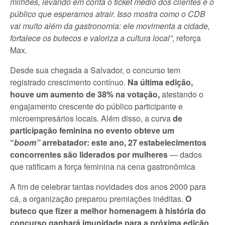
milhões, levando em conta o ticket médio dos clientes e o
público que esperamos atrair. Isso mostra como o CDB
vai muito além da gastronomia: ele movimenta a cidade,
fortalece os butecos e valoriza a cultura local”
, reforça
Max.
Desde sua chegada a Salvador, o concurso tem
registrado crescimento contínuo.
Na última edição,
houve um aumento de 38% na votação,
atestando o
engajamento crescente do público participante e
microempresários locais. Além disso, a curva
de
participação feminina no evento obteve um
“
boom”
arrebatador: este ano, 27 estabelecimentos
concorrentes são liderados por mulheres
— dados
que ratificam a força feminina na cena gastronômica
A fim de celebrar tantas novidades dos anos 2000 para
cá, a organização preparou premiações inéditas.
O
buteco que fizer a melhor homenagem à história do
concurso ganhará imunidade para a próxima edição