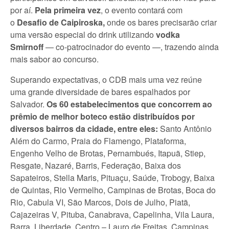
por aí.
Pela primeira vez
, o evento contará com
o
Desafio de Caipiroska,
onde os bares precisarão criar
uma versão especial do drink utilizando
vodka
Smirnoff
— co-patrocinador do evento —, trazendo ainda
mais sabor ao concurso.
Superando expectativas, o CDB mais uma vez reúne
uma grande diversidade de bares espalhados por
Salvador.
Os 60 estabelecimentos que concorrem ao
prêmio de melhor boteco estão distribuídos por
diversos bairros da cidade, entre eles:
Santo Antônio
Além do Carmo, Praia do Flamengo, Plataforma,
Engenho Velho de Brotas, Pernambués, Itapuã, Stiep,
Resgate, Nazaré, Barris, Federação, Baixa dos
Sapateiros, Stella Maris, Pituaçu, Saúde, Trobogy, Baixa
de Quintas, Rio Vermelho, Campinas de Brotas, Boca do
Rio, Cabula VI, São Marcos, Dois de Julho, Piatã,
Cajazeiras V, Pituba, Canabrava, Capelinha, Vila Laura,
Barra, Liberdade, Centro – Lauro de Freitas, Campinas