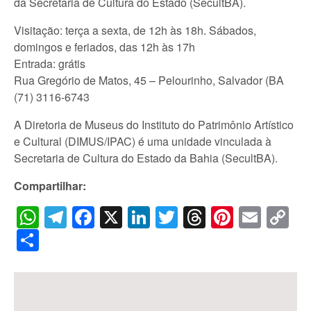
da Secretaria de Cultura do Estado (SecultBA).
Visitação: terça a sexta, de 12h às 18h. Sábados,
domingos e feriados, das 12h às 17h
Entrada: grátis
Rua Gregório de Matos, 45 – Pelourinho, Salvador (BA
(71) 3116-6743
A Diretoria de Museus do Instituto do Patrimônio Artístico
e Cultural (DIMUS/IPAC) é uma unidade vinculada à
Secretaria de Cultura do Estado da Bahia (SecultBA).
Compartilhar:
WhatsApp
Telegram
Facebook
X
LinkedIn
Twitter
Threads
Pintere
Emai
C
Li
Share