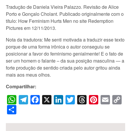
Tradução de Daniela Vieira Palazzo. Revisão de Alice
Porto e Gonçalo Cholant. Publicado originalmente com o
título: How Feminism Hurts Men no site Redemption
Pictures em 12/11/2013.
Nota da tradutora: Me senti motivada a traduzir esse texto
porque de uma forma irônica o autor conseguiu se
posicionar a favor do feminismo genialmente! E o fato de
ser um homem o falante – da sua posição masculina — a
forte produção de sentido criada pelo autor gritou ainda
mais aos meus olhos.
Compartilhar:
WhatsApp
Telegram
Facebook
X
LinkedIn
Twitter
Threads
Pintere
Emai
C
Li
Share